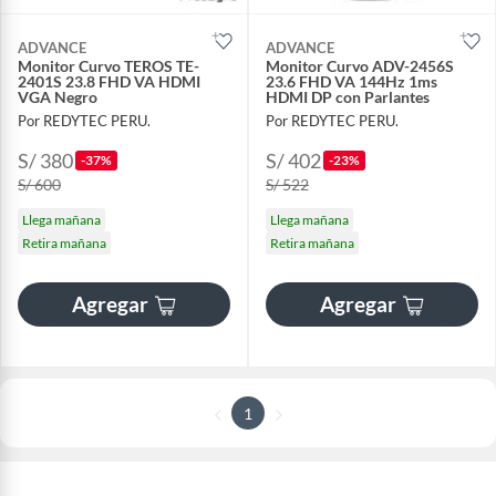
ADVANCE
ADVANCE
Monitor Curvo TEROS TE-
Monitor Curvo ADV-2456S
2401S 23.8 FHD VA HDMI
23.6 FHD VA 144Hz 1ms
VGA Negro
HDMI DP con Parlantes
Por REDYTEC PERU.
Por REDYTEC PERU.
S/ 380
S/ 402
-37%
-23%
S/ 600
S/ 522
Llega mañana
Llega mañana
Retira mañana
Retira mañana
Agregar
Agregar
1