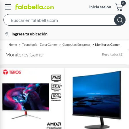
Inicia sesión
Search
Bar
location-
Ingresa tu ubicación
icon
Home
Tecnología - Zona Gamer
Computación gamer
Monitores Gamer
Monitores Gamer
Resultados
(
2
)