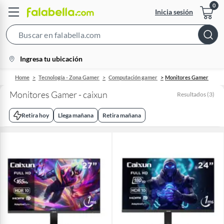
Inicia sesión
Search
Bar
location-
Ingresa tu ubicación
icon
Home
Tecnología - Zona Gamer
Computación gamer
Monitores Gamer
Monitores Gamer - caixun
Resultados
(
3
)
Retira hoy
Llega mañana
Retira mañana