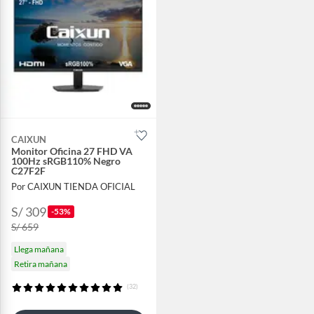
CAIXUN
Monitor Oficina 27 FHD VA
100Hz sRGB110% Negro
C27F2F
Por CAIXUN TIENDA OFICIAL
S/ 309
-53%
S/ 659
Llega mañana
Retira mañana
(32)