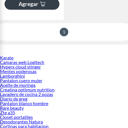
Agregar
1
Karate
Camaras web Logitech
Hyperx cloud stinger
Mentes poderosas
Lamborghini
Pantalon cuero mujer
Aceite de moringa
Creatina optimum nutrition
Lavadero de cocina 2 pozas
Diario de greg
Pantalon blanco hombre
Rare beauty
Zte a35
Closet portatiles
Desodorantes Natura
Cortinas para habitacion