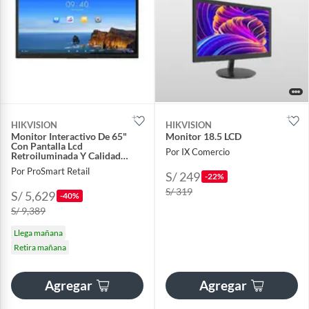
HIKVISION
HIKVISION
Monitor Interactivo De 65"
Monitor 18.5 LCD
Con Pantalla Lcd
Por IX Comercio
Retroiluminada Y Calidad
Visual Exce
Por ProSmart Retail
S/ 249
-22%
S/ 319
S/ 5,629
-40%
S/ 9,389
Llega mañana
Retira mañana
Agregar
Agregar