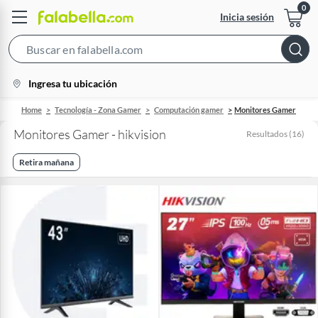
Inicia sesión
Search
Bar
location-
Ingresa tu ubicación
icon
Home
Tecnología - Zona Gamer
Computación gamer
Monitores Gamer
Monitores Gamer - hikvision
Resultados
(
16
)
Retira mañana