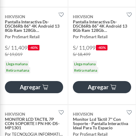
HIKVISION
HIKVISION
Pantalla Interactiva Ds-
Pantalla Interactiva Ds-
D5C86Rb 86" 4K Android 13
D5C86Rb 86” 4K Android 13
8Gb Ram 128Gb
8Gb Ram 128Gb
Almacenamiento
Almacenamiento
Por ProSmart Retail
Por ProSmart Retail
S/ 11,409
S/ 11,099
-40%
-40%
S/ 19,019
S/ 18,499
Llega mañana
Llega mañana
Retira mañana
Retira mañana
Agregar
Agregar
HIKVISION
HIKVISION
MONITOR LCD TACTIL 7P
Monitor Lcd Táctil 7'' Con
CON SOPORTE l PN HK-DS-
Soporte - Pantalla Interactiva
MP1301
Ideal Para Tu Espacio
Por TECNOLOGIA INFORMATICA Y CONSULTORIA
Por ProSmart Retail