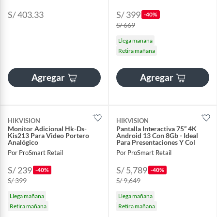
S/ 403.33
S/ 399
-40%
S/ 669
Llega mañana
Retira mañana
Agregar
Agregar
HIKVISION
HIKVISION
Monitor Adicional Hk-Ds-
Pantalla Interactiva 75” 4K
Kis213 Para Video Portero
Android 13 Con 8Gb - Ideal
Analógico
Para Presentaciones Y Col
Por ProSmart Retail
Por ProSmart Retail
S/ 239
S/ 5,789
-40%
-40%
S/ 399
S/ 9,649
Llega mañana
Llega mañana
Retira mañana
Retira mañana