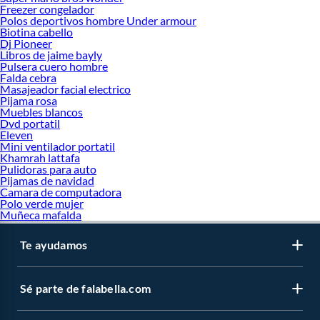
Freezer congelador
Polos deportivos hombre Under armour
Biotina cabello
Dj Pioneer
Libros de jaime bayly
Pulsera cuero hombre
Falda cebra
Masajeador facial electrico
Pijama rosa
Muebles blancos
Dvd portatil
Eleven
Mini ventilador portatil
Khamrah lattafa
Pulidoras para auto
Pijamas de navidad
Camara de computadora
Polo verde mujer
Muñeca mafalda
Te ayudamos
Sé parte de falabella.com