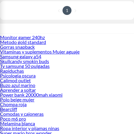
1
Monitor gamer 240hz
Metodo gold standard
Gorras snapback
Vitaminas y suplementos Mujer aguaje
Samsung galaxy a54
Skullcandy smokin buds
Tv samsung 50 pulgadas
Rapiduchas
Psicologia oscura
Calimod outlet
Buzo azul marino
Aprender a soltar
Power bank 20000mah xiaomi
Polo beige mujer
Chompa roja
Bearcliff
Comodas y cajoneras
Poco m6 pro
Melamina blanca
Ropa interior y pijamas ninas
Super mario bros wonder