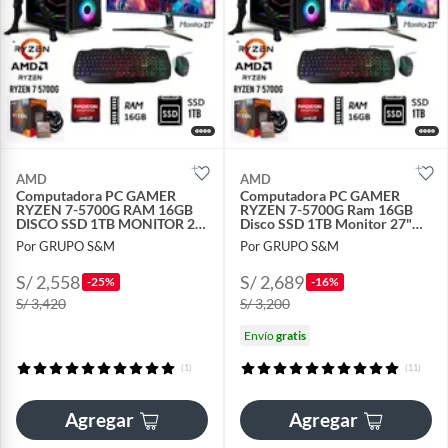
AMD
AMD
Computadora PC GAMER
Computadora PC GAMER
RYZEN 7-5700G RAM 16GB
RYZEN 7-5700G Ram 16GB
DISCO SSD 1TB MONITOR 27”
Disco SSD 1TB Monitor 27"
FHD
FULL HD
Por GRUPO S&M
Por GRUPO S&M
S/ 2,558
S/ 2,689
-25%
-16%
S/ 3,420
S/ 3,200
Envío
gratis
(1)
(11)
Agregar
Agregar