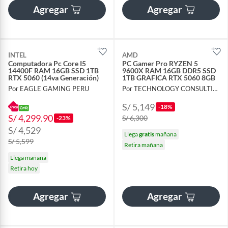
Agregar
Agregar
INTEL
AMD
Computadora Pc Core I5
PC Gamer Pro RYZEN 5
14400F RAM 16GB SSD 1TB
9600X RAM 16GB DDR5 SSD
RTX 5060 (14va Generación)
1TB GRAFICA RTX 5060 8GB
Por EAGLE GAMING PERU
Por TECHNOLOGY CONSULTING GROUP S.A.C
S/ 5,149
-18%
S/ 4,299.90
S/ 6,300
-23%
S/ 4,529
Llega
gratis
mañana
S/ 5,599
Retira mañana
Llega mañana
Retira hoy
Agregar
Agregar