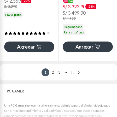
S/ 2,559
-22%
S/ 3,323.90
S/ 3,290
-28%
S/ 3,499.90
Envío
gratis
S/ 4,599
Llega mañana
Retira mañana
(6)
Agregar
Agregar
...
1
2
3
15
PC GAMER
Una
PC Gamer
representa la herramienta definitiva para disfrutar videojuegos
con el máximo rendimiento y calidad visual. Estos equipos están diseñados
específicamente para ejecutar títulos exigentes, ofreciendo experiencias