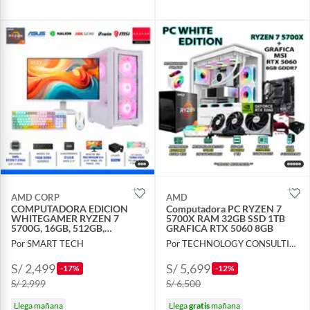
AMD CORP
AMD
COMPUTADORA EDICION
Computadora PC RYZEN 7
WHITEGAMER RYZEN 7
5700X RAM 32GB SSD 1TB
5700G, 16GB, 512GB,
GRAFICA RTX 5060 8GB
MONITOR 24 144hz",
Por SMART TECH
Por TECHNOLOGY CONSULTING GROUP S.A.C
PERIFERICOS
S/ 2,499
S/ 5,699
-17%
-12%
S/ 2,999
S/ 6,500
Llega mañana
Llega
gratis
mañana