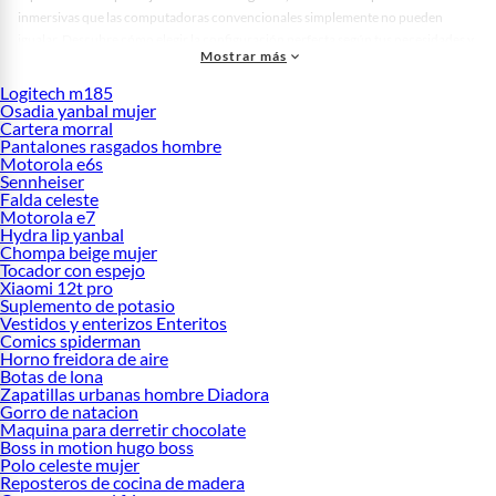
inmersivas que las computadoras convencionales simplemente no pueden
igualar. Descubre cómo elegir la configuración perfecta según tus necesidades y
Mostrar más
presupuesto.
Logitech m185
Por qué elegir una PC Gamer en lugar de consolas
Osadia yanbal mujer
Las
computadoras PC Gamer
ofrecen ventajas significativas frente a las consolas
Cartera morral
Pantalones rasgados hombre
tradicionales. Mientras que plataformas como
PS5
o
Nintendo Switch 2
tienen
Motorola e6s
su lugar en el mercado, las PC gaming permiten personalización total del
Sennheiser
hardware y acceso a bibliotecas de juegos más amplias. Además, puedes
Falda celeste
actualizar componentes individuales según evolucionen tus necesidades,
Motorola e7
Hydra lip yanbal
extendiendo la vida útil de tu inversión.
Chompa beige mujer
Los equipos gaming modernos ejecutan títulos AAA en resoluciones superiores
Tocador con espejo
Xiaomi 12t pro
con tasas de cuadros más altas. Marcas como
AMD
,
Intel
y
NVIDIA
lanzan
Suplemento de potasio
constantemente nuevas generaciones de procesadores y tarjetas gráficas que
Vestidos y enterizos Enteritos
elevan el estándar de rendimiento. Por ejemplo, configuraciones con
Ryzen 7
Comics spiderman
5700G
combinadas con
RTX 3050
ofrecen experiencias fluidas en la mayoría de
Horno freidora de aire
Botas de lona
juegos actuales.
Zapatillas urbanas hombre Diadora
PC Gamer Perú: opciones disponibles en el mercado local
Gorro de natacion
Maquina para derretir chocolate
El mercado peruano ha experimentado un crecimiento notable en
Boss in motion hugo boss
Polo celeste mujer
disponibilidad de equipos gaming. Actualmente, encuentras configuraciones
Reposteros de cocina de madera
desde equipos de entrada hasta sistemas premium capaces de ejecutar cualquier