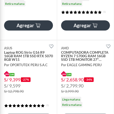
Retira mañana
Retira mañana
(1)
Agregar
Agregar
ASUS
AMD
Laptop ROG Strix G16 R9
COMPUTADORA COMPLETA
16GB RAM 1TB SSD RTX 5070
RYZEN 7 5700G RAM 16GB
8GB W11
SSD 1TB MONITOR 27"
CURVO 100HZ KIT TECLADO
Por OPORTUTEK PERU S.A.C
Por EAGLE GAMING PERU
MECANICO
S/ 9,399
S/ 2,658.90
-27%
-34%
S/ 9,599
S/ 2,799.90
S/ 12,798.90
S/ 3,999.90
Llega mañana
Retira mañana
(1)