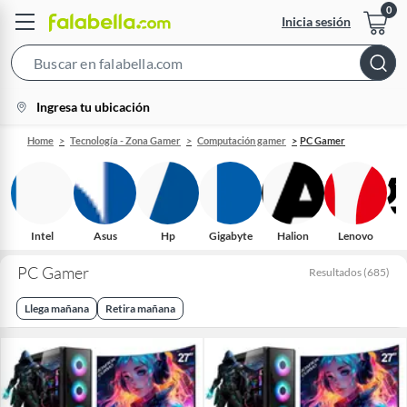
Inicia sesión
Search
Bar
location-
Ingresa tu ubicación
icon
Home
Tecnología - Zona Gamer
Computación gamer
PC Gamer
Intel
Asus
Hp
Gigabyte
Halion
Lenovo
L
PC Gamer
Resultados
(
685
)
Llega mañana
Retira mañana