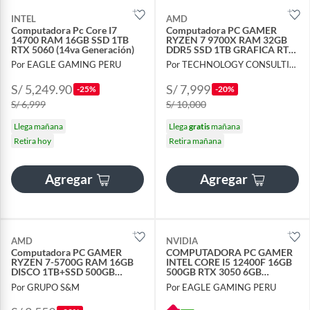
INTEL
AMD
Computadora Pc Core I7
Computadora PC GAMER
14700 RAM 16GB SSD 1TB
RYZEN 7 9700X RAM 32GB
RTX 5060 (14va Generación)
DDR5 SSD 1TB GRAFICA RTX
5060TI 8GB
Por EAGLE GAMING PERU
Por TECHNOLOGY CONSULTING GROUP S.A.C
S/ 5,249.90
S/ 7,999
-25%
-20%
S/ 6,999
S/ 10,000
Llega mañana
Llega
gratis
mañana
Retira hoy
Retira mañana
Agregar
Agregar
AMD
NVIDIA
Computadora PC GAMER
COMPUTADORA PC GAMER
RYZEN 7-5700G RAM 16GB
INTEL CORE I5 12400F 16GB
DISCO 1TB+SSD 500GB
500GB RTX 3050 6GB
MONITOR 27” FHD
MONITOR 24 FHD
Por GRUPO S&M
Por EAGLE GAMING PERU