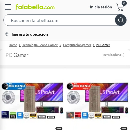
Inicia sesión
Search
Bar
location-
Ingresa tu ubicación
icon
Home
Tecnología - Zona Gamer
Computación gamer
PC Gamer
PC Gamer
Resultados
(
2
)