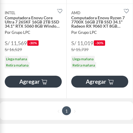
INTEL
AMD
Computadora Enovu Core
Computadora Enovu Ryzen 7
Ultra 7 265KF 16GB 2TB SSD
7700X 16GB 2TB SSD 34.1"
34.1" RTX 5060 8GB Windows
Radeon RX 9060 XT 8GB
11 Pro
Windows 11 Pro
Por Grupo LPC
Por Grupo LPC
S/ 11,569
S/ 11,019
-30%
-30%
S/ 16,529
S/ 15,739
Llega mañana
Llega mañana
Retira mañana
Retira mañana
Agregar
Agregar
1