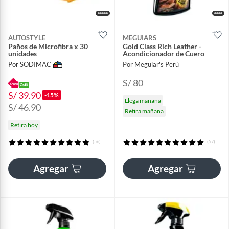
AUTOSTYLE
MEGUIARS
Paños de Microfibra x 30
Gold Class Rich Leather -
unidades
Acondicionador de Cuero
Por SODIMAC
Por Meguiar's Perú
S/ 80
S/ 39.90
-15%
Llega mañana
S/ 46.90
Retira mañana
Retira hoy
(56)
(57)
Agregar
Agregar