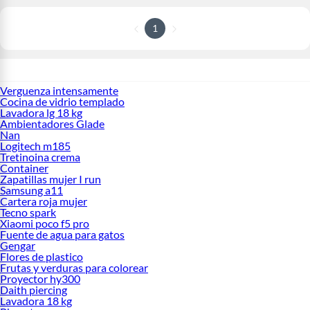
1
Verguenza intensamente
Cocina de vidrio templado
Lavadora lg 18 kg
Ambientadores Glade
Nan
Logitech m185
Tretinoina crema
Container
Zapatillas mujer I run
Samsung a11
Cartera roja mujer
Tecno spark
Xiaomi poco f5 pro
Fuente de agua para gatos
Gengar
Flores de plastico
Frutas y verduras para colorear
Proyector hy300
Daith piercing
Lavadora 18 kg