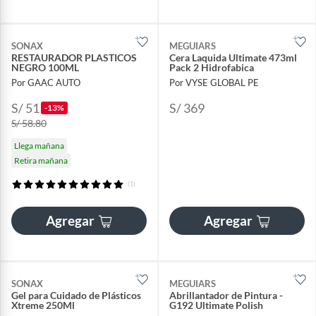
SONAX
MEGUIARS
RESTAURADOR PLASTICOS
Cera Laquida Ultimate 473ml
NEGRO 100ML
Pack 2 Hidrofabica
Por GAAC AUTO
Por VYSE GLOBAL PE
S/ 51
S/ 369
-13%
S/ 58.80
Llega mañana
Retira mañana
(1)
Agregar
Agregar
SONAX
MEGUIARS
Gel para Cuidado de Plásticos
Abrillantador de Pintura -
Xtreme 250Ml
G192 Ultimate Polish