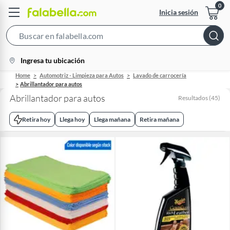
Inicia sesión
Search
Bar
location-
Ingresa tu ubicación
icon
Home
Automotriz - Limpieza para Autos
Lavado de carrocería
Abrillantador para autos
Abrillantador para autos
Resultados
(
45
)
Retira hoy
Llega hoy
Llega mañana
Retira mañana