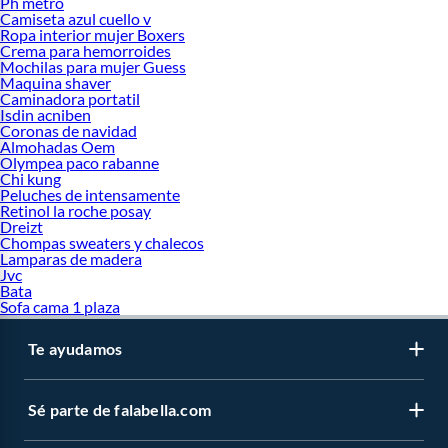
Ph metro
Camiseta azul cuello v
Ropa interior mujer Boxers
Crema para hemorroides
Mochilas para mujer Guess
Maquina shaver
Caminadora portatil
Isdin acniben
Coronas de navidad
Almohadas Oem
Olympea paco rabanne
Chi kung
Peluches de intensamente
Retinol la roche posay
Dreizt
Chompas sweaters y chalecos
Lamparas de madera
Jvc
Bata
Sofa cama 1 plaza
Te ayudamos
Sé parte de falabella.com