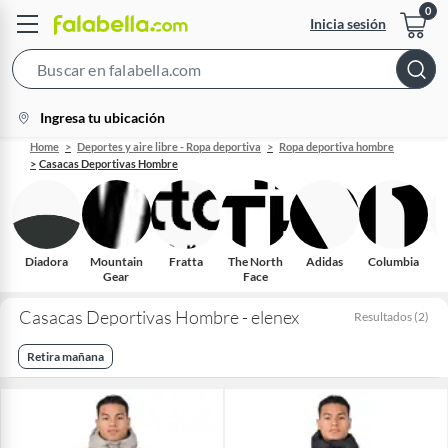
Inicia sesión
Search
Bar
location-
Ingresa tu ubicación
icon
Home
Deportes y aire libre - Ropa deportiva
Ropa deportiva hombre
Casacas Deportivas Hombre
Diadora
Mountain
Fratta
The North
Adidas
Columbia
Gear
Face
Casacas Deportivas Hombre - elenex
Resultados
(
2
)
Retira mañana