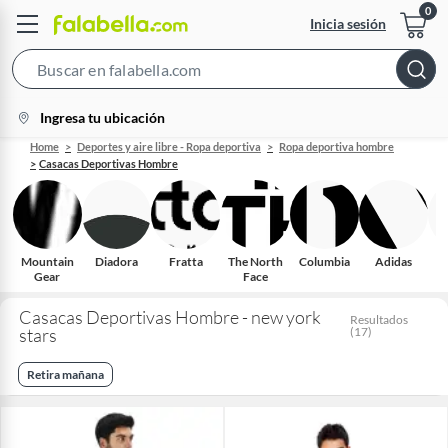
Inicia sesión
Search
Bar
location-
Ingresa tu ubicación
icon
Home
Deportes y aire libre - Ropa deportiva
Ropa deportiva hombre
Casacas Deportivas Hombre
Mountain
Diadora
Fratta
The North
Columbia
Adidas
Gear
Face
Casacas Deportivas Hombre - new york
Resultados
stars
(
17
)
Retira mañana