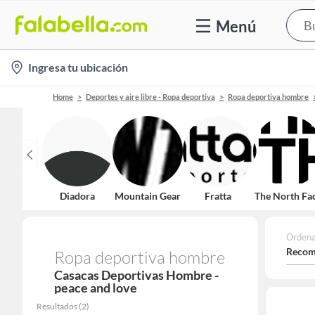
Menú
location-
Ingresa tu ubicación
icon
Home
Deportes y aire libre - Ropa deportiva
Ropa deportiva hombre
Diadora
Mountain Gear
Fratta
The North Fa
Ordena
Recom
Ropa deportiva hombre
Casacas Deportivas Hombre -
peace and love
Resultados
(
2
)