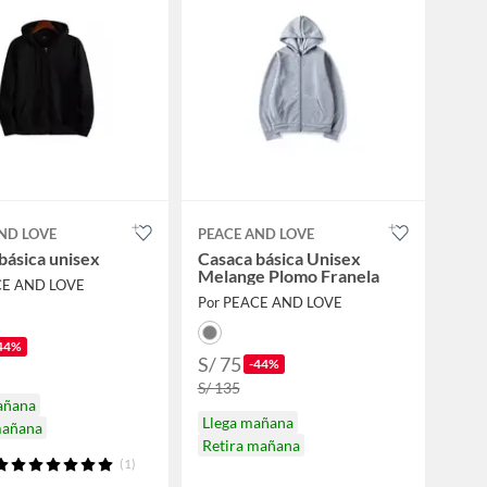
ND LOVE
PEACE AND LOVE
básica unisex
Casaca básica Unisex
Melange Plomo Franela
CE AND LOVE
Por PEACE AND LOVE
44%
S/ 75
-44%
S/ 135
añana
Llega mañana
mañana
Retira mañana
(1)