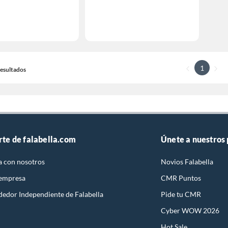
1
 Resultados
rte de falabella.com
Únete a nuestros
a con nosotros
Novios Falabella
 empresa
CMR Puntos
dedor Independiente de Falabella
Pide tu CMR
Cyber WOW 2026
Hot Sale