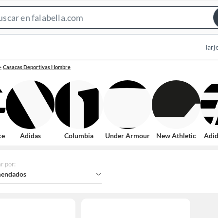
Search
Bar
Tarj
Casacas Deportivas Hombre
ce
Adidas
Columbia
Under Armour
New Athletic
Adid
r por
:
endados