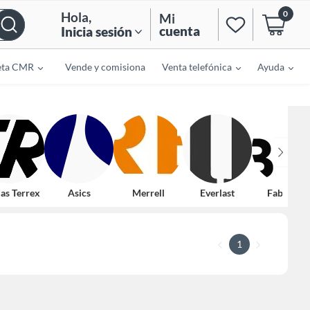
0
Hola
,
Mi
cuenta
Inicia sesión
eta CMR
Vende y comisiona
Venta telefónica
Ayuda
as Terrex
Asics
Merrell
Everlast
Fabletics
1