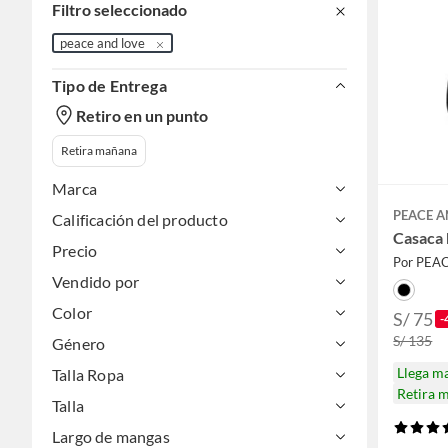
Filtro seleccionado
peace and love
Tipo de Entrega
Retiro en un punto
Retira mañana
Marca
PEACE A
Calificación del producto
Casaca 
Precio
Por PEA
Vendido por
Color
S/ 75
-
S/ 135
Género
Llega m
Talla Ropa
Retira 
Talla
Largo de mangas