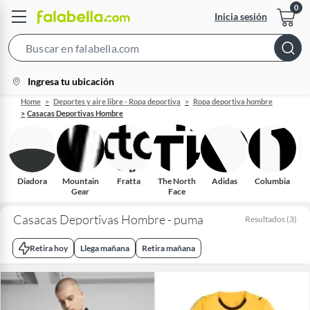
Inicia sesión
Search
Bar
location-
Ingresa tu ubicación
icon
Home
Deportes y aire libre - Ropa deportiva
Ropa deportiva hombre
Casacas Deportivas Hombre
Diadora
Mountain
Fratta
The North
Adidas
Columbia
Gear
Face
Casacas Deportivas Hombre - puma
Resultados
(
3
)
Retira hoy
Llega mañana
Retira mañana