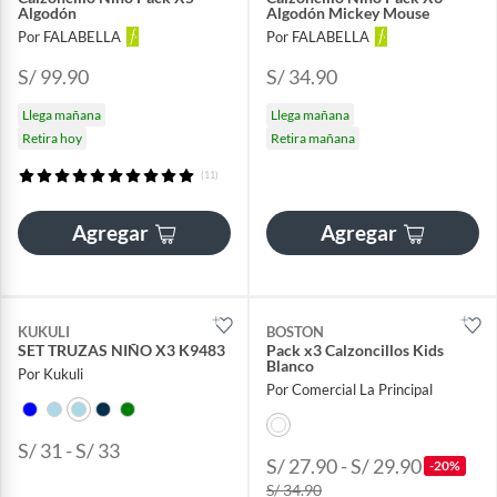
Algodón
Algodón Mickey Mouse
Por FALABELLA
Por FALABELLA
S/ 99.90
S/ 34.90
Llega mañana
Llega mañana
Retira hoy
Retira mañana
(11)
Agregar
Agregar
KUKULI
BOSTON
SET TRUZAS NIÑO X3 K9483
Pack x3 Calzoncillos Kids
Blanco
Por Kukuli
Por Comercial La Principal
S/ 31 - S/ 33
S/ 27.90 - S/ 29.90
-20%
S/ 34.90