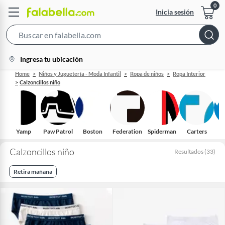
Inicia sesión
Search
Bar
location-
Ingresa tu ubicación
icon
Home
Niños y Juguetería - Moda Infantil
Ropa de niños
Ropa Interior
Calzoncillos niño
Yamp
Paw Patrol
Boston
Federation
Spiderman
Carters
Calzoncillos niño
Resultados
(
33
)
Retira mañana