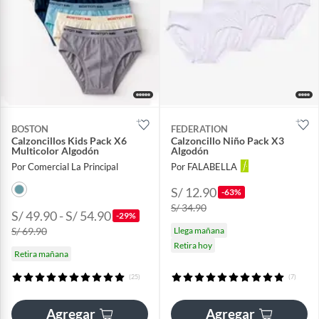
BOSTON
FEDERATION
Calzoncillos Kids Pack X6
Calzoncillo Niño Pack X3
Multicolor Algodón
Algodón
Por Comercial La Principal
Por FALABELLA
S/ 12.90
-63%
S/ 34.90
S/ 49.90 - S/ 54.90
-29%
S/ 69.90
Llega mañana
Retira hoy
Retira mañana
(25)
(7)
Agregar
Agregar