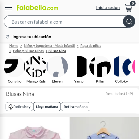
Inicia sesión
Search
Bar
location-
Ingresa tu ubicación
icon
Home
Niños y Juguetería - Moda Infantil
Ropa de niñas
Polos y Blusas Niñas
Blusas Niña
Coniglio
Mango Kids
Eleven
Yamp
Pillin
Colloky
Blusas Niña
Resultados
(
149
)
Retira hoy
Llega mañana
Retira mañana