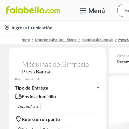
Menú
location-
Ingresa tu ubicación
icon
Home
Deportes y aire libre - Fitness
Máquinas de Gimnasio
Press B
Ordena
Recom
Máquinas de Gimnasio
Press Banca
Resultados
(
334
)
Tipo de Entrega
Envío a domicilio
Llega mañana
Retiro en un punto