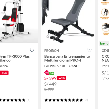
Enví
PROIRON
GEN
ym TF-3000 Plus
Banca para Entrenamiento
CRO
 Blanco
Multifuncional PRO-I
NE
merica
Por PRO SPORT BRANDS
Por 
S/ 
-41%
S/ 399
S/ 2
-60%
S/ 449
S/ 999
(1)
(8)