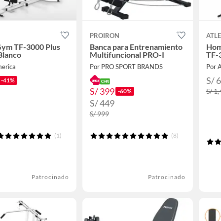
PROIRON
ATLE
ym TF-3000 Plus
Banca para Entrenamiento
Hom
 Blanco
Multifuncional PRO-I
TF-
merica
Por PRO SPORT BRANDS
Por 
S/ 
-41%
S/ 399
S/ 1
-60%
S/ 449
S/ 999
(1)
(8)
Patrocinado
Patrocinado