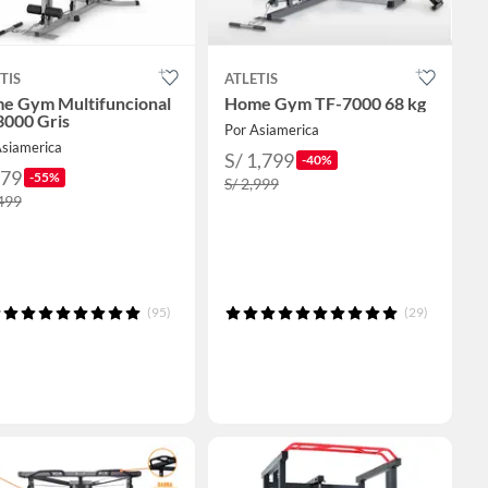
TIS
ATLETIS
e Gym Multifuncional
Home Gym TF-7000 68 kg
3000 Gris
Por Asiamerica
Asiamerica
S/ 1,799
-40%
679
-55%
S/ 2,999
,499
(95)
(29)