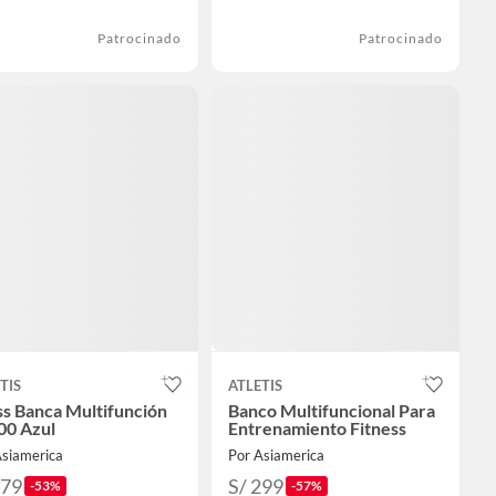
Patrocinado
Patrocinado
TIS
ATLETIS
s Banca Multifunción
Banco Multifuncional Para
00 Azul
Entrenamiento Fitness
Asiamerica
Por Asiamerica
379
S/ 299
-53%
-57%