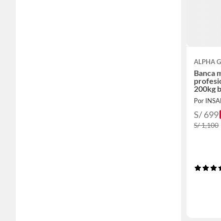
ALPHA 
Banca m
profesi
200kg b
Por IN
S/ 699
S/ 1,100