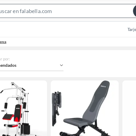
Search
Bar
Tarj
anca
r por
:
endados