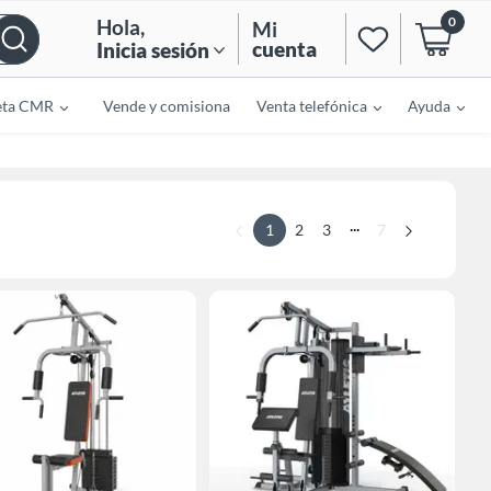
0
Hola
,
Mi
cuenta
Inicia sesión
eta CMR
Vende y comisiona
Venta telefónica
Ayuda
...
1
2
3
7