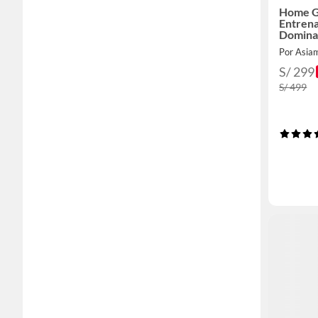
Home G
Entrena
Domina
Por Asia
S/ 299
S/ 499