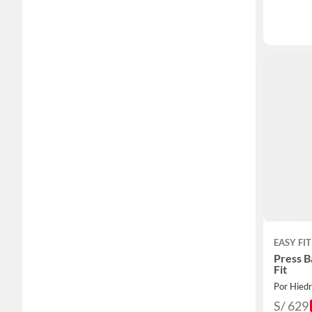
EASY FIT
Press B
Fit
Por Hied
S/ 629