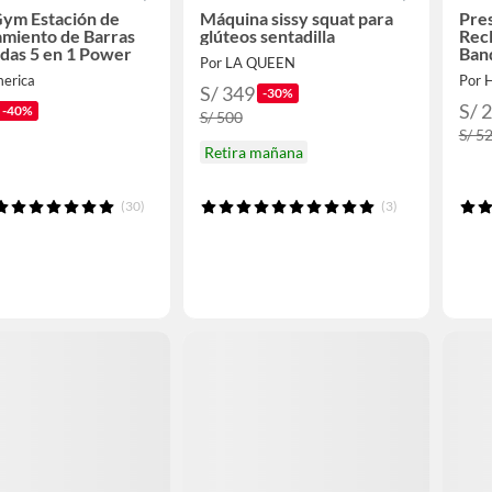
ym Estación de
Máquina sissy squat para
Pre
miento de Barras
glúteos sentadilla
Recl
das 5 en 1 Power
Ban
Por LA QUEEN
merica
Por 
S/ 349
-30%
S/ 
-40%
S/ 500
S/ 5
Retira mañana
(30)
(3)