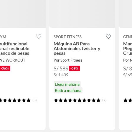
GYM
SPORT FITNESS
GEN
ultifuncional
Máquina AB Para
Maq
onal reclinable
Abdominales twister y
Ple
anco de pesas
pesas
Cru
SANE WORKOUT
Por Sport Fitness
Por 
S/ 589
S/ 
-36%
-59%
S/ 1,439
S/ 6
Llega mañana
Retira mañana
(3)
(7)