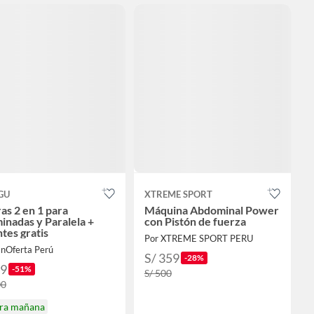
GU
XTREME SPORT
as 2 en 1 para
Máquina Abdominal Power
nadas y Paralela +
con Pistón de fuerza
tes gratis
Por XTREME SPORT PERU
EnOferta Perú
S/ 359
-28%
99
-51%
S/ 500
00
ira mañana