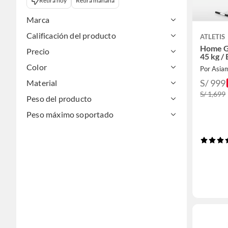
Retira hoy
Retira mañana
Marca
Calificación del producto
ATLETIS
Home G
Precio
45 kg /
Color
Por Asia
S/ 999
Material
S/ 1,699
Peso del producto
Peso máximo soportado