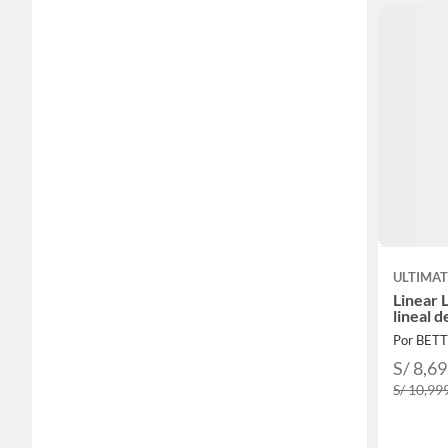
ULTIMAT
Linear 
lineal d
Por BET
S/ 8,6
S/ 10,99