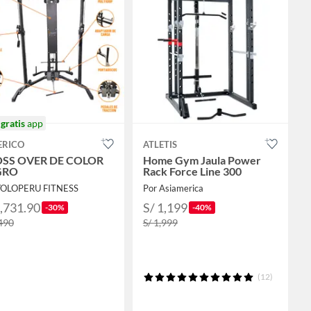
o
gratis
app
ERICO
ATLETIS
SS OVER DE COLOR
Home Gym Jaula Power
GRO
Rack Force Line 300
YOLOPERU FITNESS
Por Asiamerica
1,731.90
S/ 1,199
-30%
-40%
,490
S/ 1,999
(12)