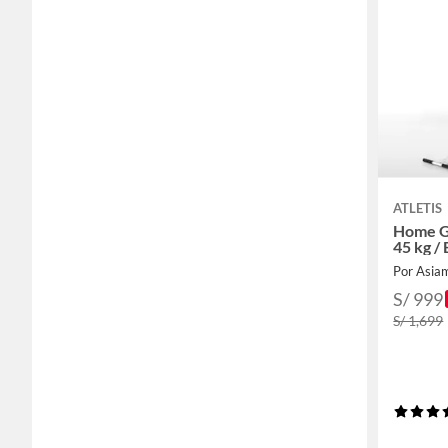
ATLETIS
Home G
45 kg /
Por Asia
S/ 999
S/ 1,699