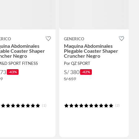
ERICO
GENERICO
uina Abdominales
Maquina Abdominales
gable Coaster Shaper
Plegable Coaster Shaper
ncher Negro
Cruncher Negro
M&D SPORT FITNESS
Por QZ SPORT
373
S/ 380
-43%
-42%
59
S/ 659
(1)
(2)