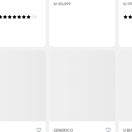
S/ 10,399
S/ 7
(3)
GENERICO
U B