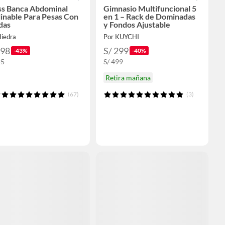
ss Banca Abdominal
Gimnasio Multifuncional 5
inable Para Pesas Con
en 1 – Rack de Dominadas
das
y Fondos Ajustable
Hiedra
Por KUYCHI
298
S/ 299
-43%
-40%
25
S/ 499
Retira mañana
(67)
(3)