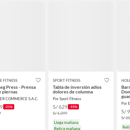
E FITNESS
SPORT FITNESS
HOL
Leg Press - Prensa
Tabla de inversión adios
Barr
e piernas
dolores de columna
Domi
guan
TER COMMERCE S.A.C.
Por Sport Fitness
Por 
99
S/ 629
-21%
-55%
S/ 
9
S/ 1,399
S/ 2
Llega mañana
Ret
Retira mañana