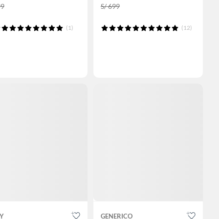
99
S/ 699
(1)
(12)
UY
GENERICO