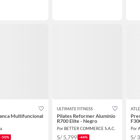
ULTIMATE FITNESS
ATLE
anca Multifuncional
Pilates Reformer Aluminio
Pres
R700 Elite - Negro
F30
ra
Por BETTER COMMERCE S.A.C.
Por 
S/ 5,799
S/ 
-50%
-44%