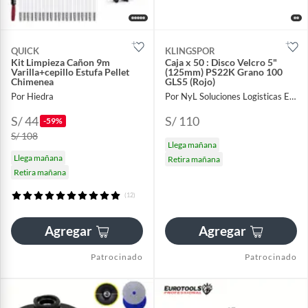
QUICK
KLINGSPOR
Kit Limpieza Cañon 9m
Caja x 50 : Disco Velcro 5"
Varilla+cepillo Estufa Pellet
(125mm) PS22K Grano 100
Chimenea
GLS5 (Rojo)
Por Hiedra
Por NyL Soluciones Logisticas EIRL
S/ 44
S/ 110
-59%
S/ 108
Llega mañana
Llega mañana
Retira mañana
Retira mañana
(12)
Agregar
Agregar
Patrocinado
Patrocinado