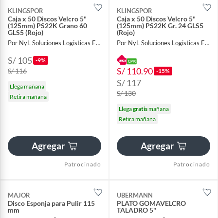
KLINGSPOR
KLINGSPOR
Caja x 50 Discos Velcro 5"
Caja x 50 Discos Velcro 5"
(125mm) PS22K Grano 60
(125mm) PS22K Gr. 24 GLS5
GLS5 (Rojo)
(Rojo)
Por NyL Soluciones Logisticas EIRL
Por NyL Soluciones Logisticas EIRL
S/ 105
-9%
S/ 110.90
S/ 116
-15%
S/ 117
Llega mañana
S/ 130
Retira mañana
Llega
gratis
mañana
Retira mañana
Agregar
Agregar
Patrocinado
Patrocinado
MAJOR
UBERMANN
Disco Esponja para Pulir 115
PLATO GOMAVELCRO
mm
TALADRO 5"