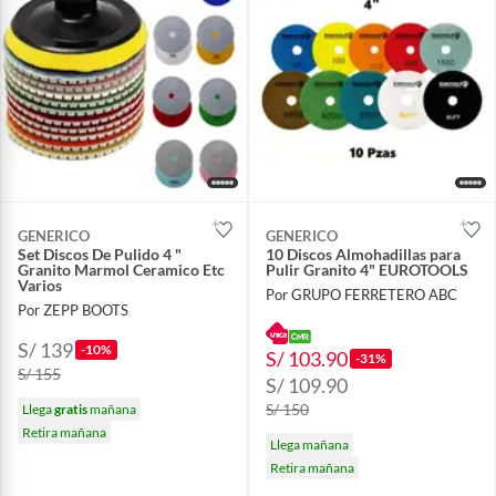
GENERICO
GENERICO
Set Discos De Pulido 4 "
10 Discos Almohadillas para
Granito Marmol Ceramico Etc
Pulir Granito 4" EUROTOOLS
Varios
Por GRUPO FERRETERO ABC
Por ZEPP BOOTS
S/ 139
-10%
S/ 103.90
-31%
S/ 155
S/ 109.90
S/ 150
Llega
gratis
mañana
Retira mañana
Llega mañana
Retira mañana