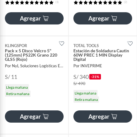
(3)
(2)
Agregar
Agregar
KLINGSPOR
TOTAL TOOLS
Pack x 5 Disco Velcro 5"
Estación de Soldadura Cautin
(125mm) PS22K Grano 220
60W PREC 1 MIN Display
GLS5 (Rojo)
Digital
Por NyL Soluciones Logisticas EIRL
Por INVEPRIME
S/ 11
S/ 340
-31%
S/ 490
Llega mañana
Llega mañana
Retira mañana
Retira mañana
Agregar
Agregar