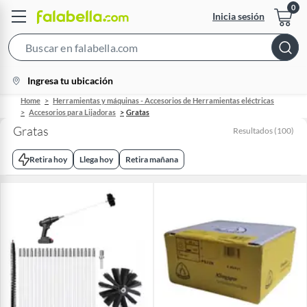
Inicia sesión
Search
Bar
location-
Ingresa tu ubicación
icon
Home
Herramientas y máquinas - Accesorios de Herramientas eléctricas
Accesorios para Lijadoras
Gratas
Gratas
Resultados
(
100
)
Retira hoy
Llega hoy
Retira mañana