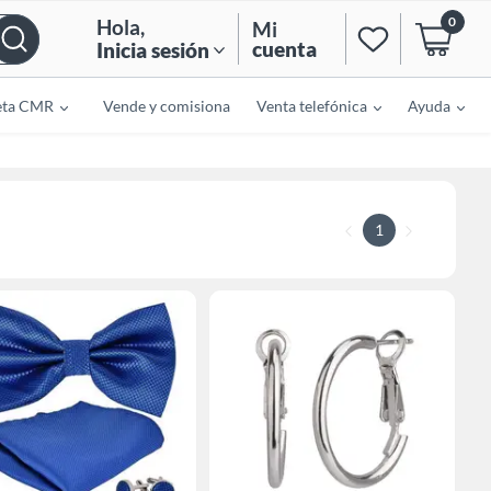
0
Hola
,
Mi
cuenta
Inicia sesión
eta CMR
Vende y comisiona
Venta telefónica
Ayuda
1