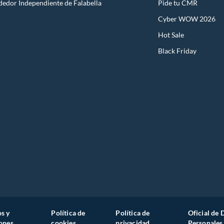
dedor Independiente de Falabella
Pide tu CMR
Cyber WOW 2026
Hot Sale
Black Friday
s y
Política de
Política de
Oficial de 
ones
cookies
privacidad
Personales