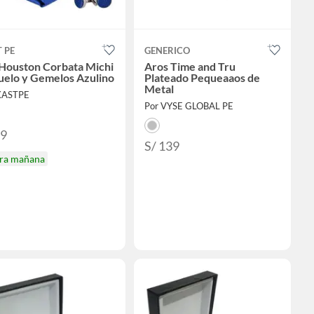
 PE
GENERICO
 Houston Corbata Michi
Aros Time and Tru
uelo y Gemelos Azulino
Plateado Pequeaaos de
Metal
KASTPE
Por VYSE GLOBAL PE
69
S/ 139
ira mañana