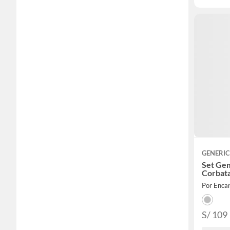
GENERI
Set Gem
Corbata
Por Enca
S/ 109