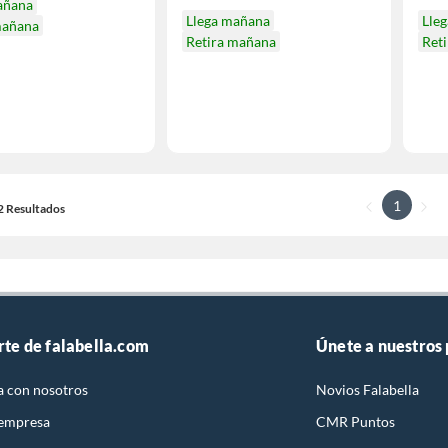
añana
Llega mañana
Lle
mañana
Retira mañana
Ret
1
12 Resultados
rte de falabella.com
Únete a nuestros
a con nosotros
Novios Falabella
 empresa
CMR Puntos