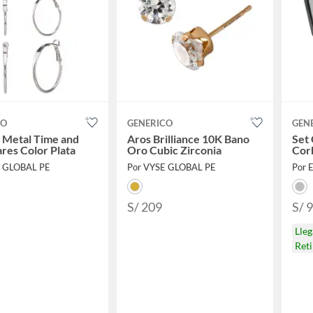
CO
GENERICO
GEN
 Metal Time and
Aros Brilliance 10K Bano
Set 
ares Color Plata
Oro Cubic Zirconia
Corb
E GLOBAL PE
Por VYSE GLOBAL PE
Por 
S/ 209
S/ 
Lle
Ret