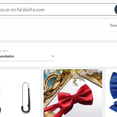
Search
Bar
Tarj
r por
:
endados