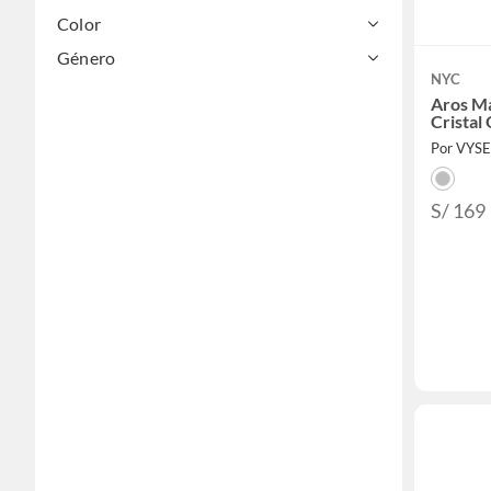
Color
Género
NYC
Aros M
Cristal
Por VYS
S/ 169