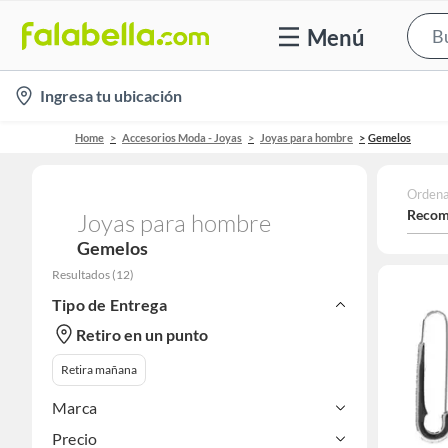
Menú
location-
Ingresa tu ubicación
icon
Home
Accesorios Moda - Joyas
Joyas para hombre
Gemelos
Ordena
Recom
Joyas para hombre
Gemelos
Resultados
(
12
)
Tipo de Entrega
Retiro en un punto
Retira mañana
Marca
Precio