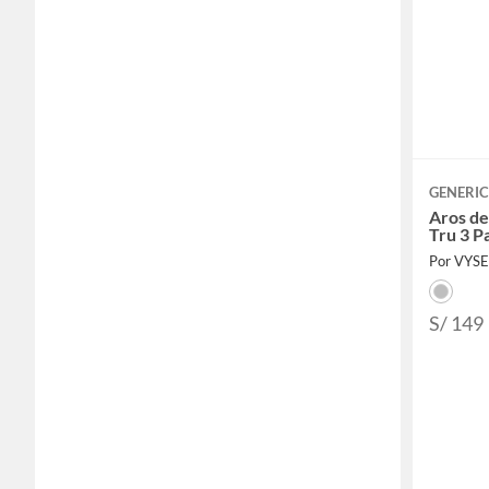
GENERI
Aros de
Tru 3 P
Por VYS
S/ 149