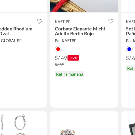
KAST PE
KAST
adden Rhodium
Corbata Elegante Michi
Set
 Oval
Adulto Berlin Rojo
Pañ
E GLOBAL PE
Por KASTPE
Por 
S/ 49
S/ 
-29%
S/ 69
Ret
Retira mañana