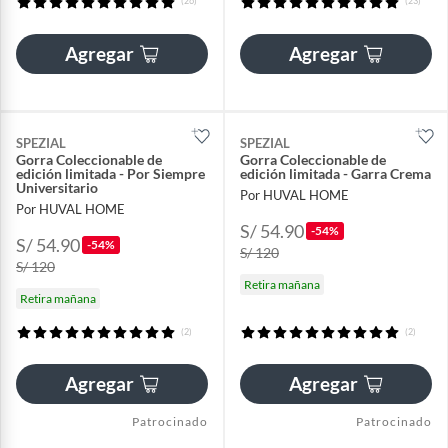
(26)
(23)
Agregar
Agregar
SPEZIAL
SPEZIAL
Gorra Coleccionable de
Gorra Coleccionable de
edición limitada - Por Siempre
edición limitada - Garra Crema
Universitario
Por HUVAL HOME
Por HUVAL HOME
S/ 54.90
-54%
S/ 54.90
-54%
S/ 120
S/ 120
Retira mañana
Retira mañana
(2)
(2)
Agregar
Agregar
Patrocinado
Patrocinado