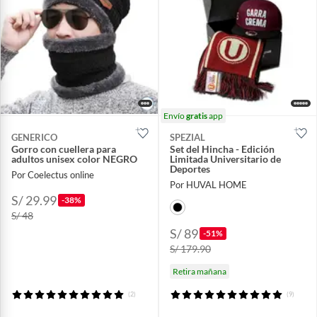
Envío
gratis
app
GENERICO
SPEZIAL
Gorro con cuellera para
Set del Hincha - Edición
adultos unisex color NEGRO
Limitada Universitario de
Deportes
Por Coelectus online
Por HUVAL HOME
S/ 29.99
-38%
S/ 48
S/ 89
-51%
S/ 179.90
Retira mañana
(2)
(9)