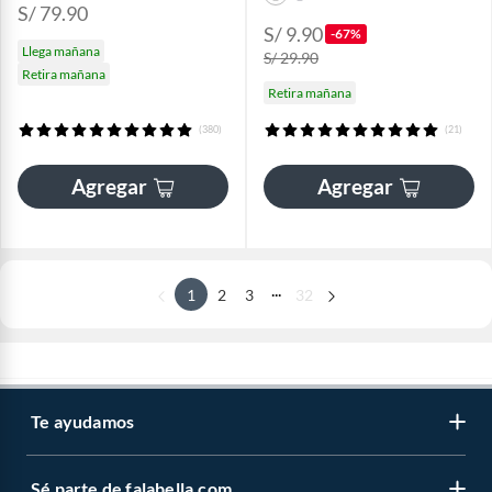
S/ 79.90
S/ 9.90
-67%
Llega mañana
S/ 29.90
Retira mañana
Retira mañana
(380)
(21)
Agregar
Agregar
...
1
2
3
32
Te ayudamos
Sé parte de falabella.com