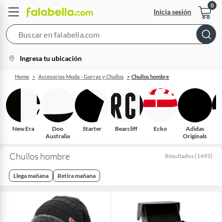
Inicia sesión
Search
Bar
location-
Ingresa tu ubicación
icon
Home
Accesorios Moda - Gorras y Chullos
Chullos hombre
New Era
Doo
Starter
Bearcliff
Ecko
Adidas
M
Australia
Originals
Chullos hombre
Resultados
(
1495
)
Llega mañana
Retira mañana