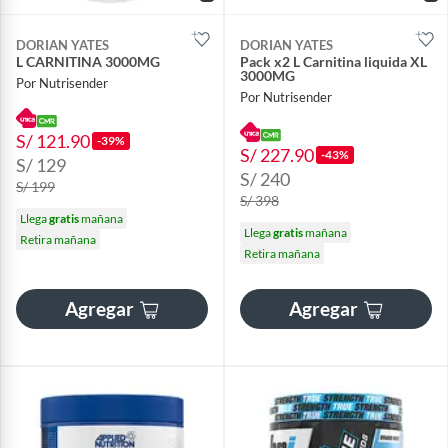
DORIAN YATES
DORIAN YATES
L CARNITINA 3000MG
Pack x2 L Carnitina liquida XL
3000MG
Por Nutrisender
Por Nutrisender
S/ 121.90
-39%
S/ 227.90
-43%
S/ 129
S/ 240
S/ 199
S/ 398
Llega
gratis
mañana
Llega
gratis
mañana
Retira mañana
Retira mañana
Agregar
Agregar