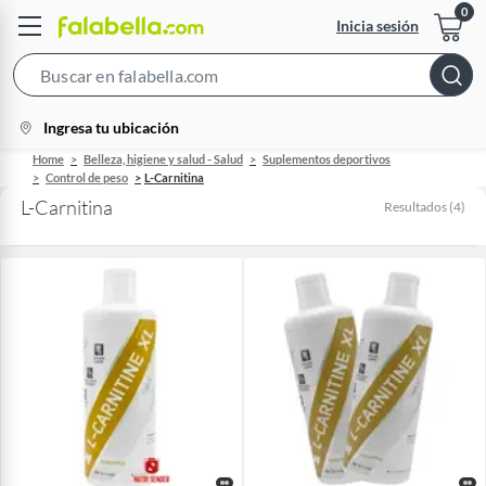
Inicia sesión
Search
Bar
location-
Ingresa tu ubicación
icon
Home
Belleza, higiene y salud - Salud
Suplementos deportivos
Control de peso
L-Carnitina
L-Carnitina
Resultados
(
4
)