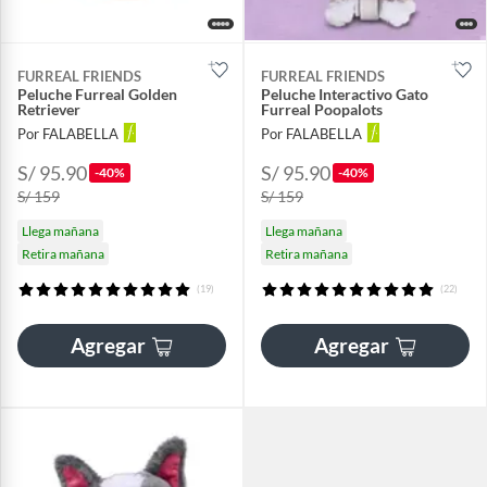
FURREAL FRIENDS
FURREAL FRIENDS
Peluche Furreal Golden
Peluche Interactivo Gato
Retriever
Furreal Poopalots
Por FALABELLA
Por FALABELLA
S/ 95.90
S/ 95.90
-40%
-40%
S/ 159
S/ 159
Llega mañana
Llega mañana
Retira mañana
Retira mañana
(19)
(22)
Agregar
Agregar