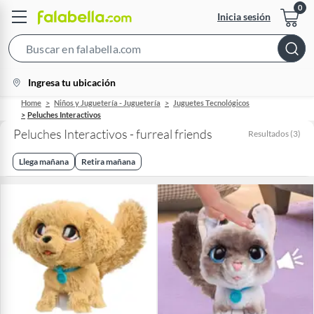
Inicia sesión
Search
Bar
location-
Ingresa tu ubicación
icon
Home
Niños y Juguetería - Juguetería
Juguetes Tecnológicos
Peluches Interactivos
Peluches Interactivos - furreal friends
Resultados
(
3
)
Llega mañana
Retira mañana