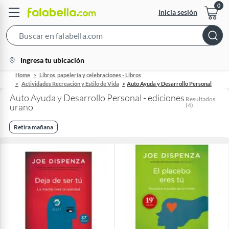
Inicia sesión
Search
Bar
location-
Ingresa tu ubicación
icon
Home
Libros, papelería y celebraciones - Libros
Actividades Recreación y Estilo de Vida
Auto Ayuda y Desarrollo Personal
Auto Ayuda y Desarrollo Personal - ediciones
Resultados
urano
(
4
)
Retira mañana