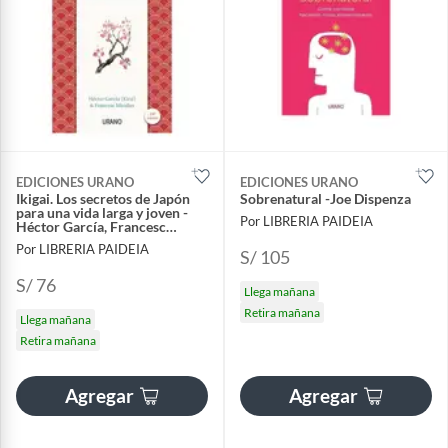
EDICIONES URANO
EDICIONES URANO
Ikigai. Los secretos de Japón
Sobrenatural -Joe Dispenza
para una vida larga y joven -
Por LIBRERIA PAIDEIA
Héctor García, Francesc
Miralles
Por LIBRERIA PAIDEIA
S/ 105
S/ 76
Llega mañana
Retira mañana
Llega mañana
Retira mañana
Agregar
Agregar