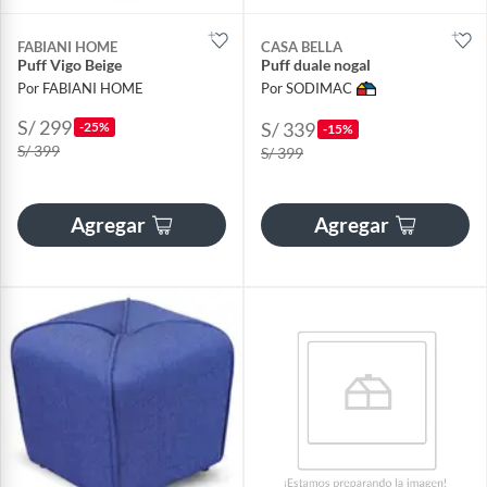
FABIANI HOME
CASA BELLA
Puff Vigo Beige
Puff duale nogal
Por FABIANI HOME
Por SODIMAC
S/ 299
S/ 339
-25%
-15%
S/ 399
S/ 399
Agregar
Agregar