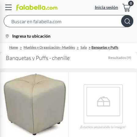
Inicia sesión
Search
Bar
location-
Ingresa tu ubicación
icon
Home
Muebles y Organización - Muebles
Sala
Banquetas y Puffs
Banquetas y Puffs - chenille
Resultados
(
9
)