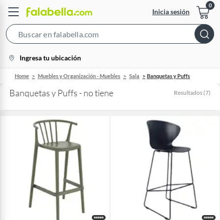
Inicia sesión
Search
Bar
location-
Ingresa tu ubicación
icon
Home
Muebles y Organización - Muebles
Sala
Banquetas y Puffs
Banquetas y Puffs - no tiene
Resultados
(
7
)