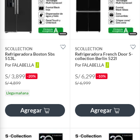
SCOLLECTION
SCOLLECTION
Refrigeradora Boston Sbs
Refrigeradora French Door S-
513L.
collection Berlin 522l
Por FALABELLA
Por FALABELLA
S/ 3,899
S/ 6,299
-20%
-10%
S/ 4,899
S/ 6,999
Llega mañana
Agregar
Agregar