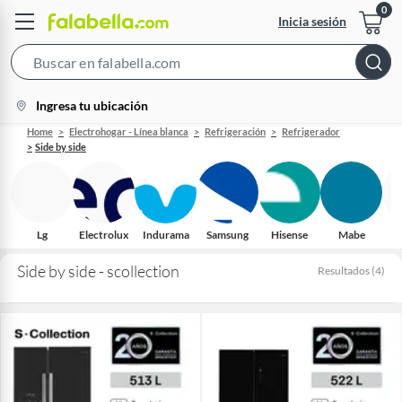
Inicia sesión
Search
Bar
location-
Ingresa tu ubicación
icon
Home
Electrohogar - Línea blanca
Refrigeración
Refrigerador
Side by side
Lg
Electrolux
Indurama
Samsung
Hisense
Mabe
Side by side - scollection
Resultados
(
4
)