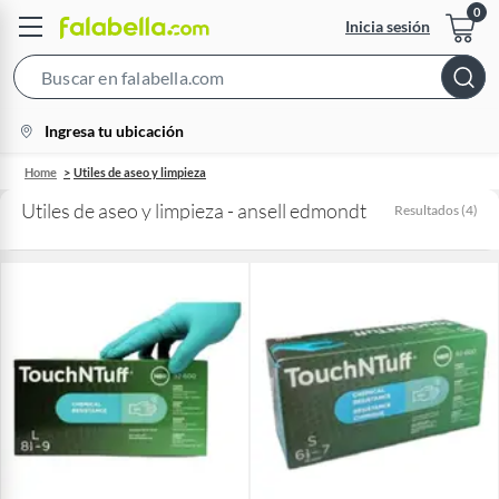
Inicia sesión
Search
Bar
location-
Ingresa tu ubicación
icon
Home
Utiles de aseo y limpieza
Utiles de aseo y limpieza - ansell edmondt
Resultados
(
4
)