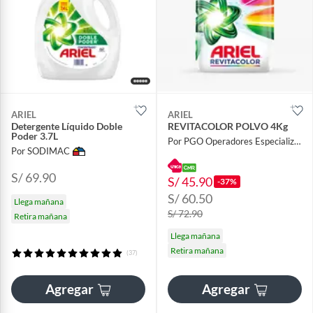
ARIEL
ARIEL
Detergente Líquido Doble
REVITACOLOR POLVO 4Kg
Poder 3.7L
Por PGO Operadores Especializados
Por SODIMAC
S/ 69.90
S/ 45.90
-37%
S/ 60.50
Llega mañana
S/ 72.90
Retira mañana
Llega mañana
Retira mañana
(37)
Agregar
Agregar