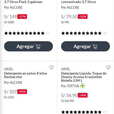
3.7 litros Pack 2 galones
concentrado 3.7 litros
Por ALCOSE
Por ALCOSE
S/ 149
S/ 79.50
-17%
-12%
S/ 180
S/ 90
(2)
(37)
Agregar
Agregar
ARIEL
ARIEL
Detergente en polvo 8 kilos
Detergente Líquido Toque de
Revitacolor
Downy Aroma Irresistible
Botella 2.84 L
Por ALCOSE
Por TOTTUS
S/ 107
-44%
S/ 56.90
-10%
S/ 192
S/ 62.90
(11)