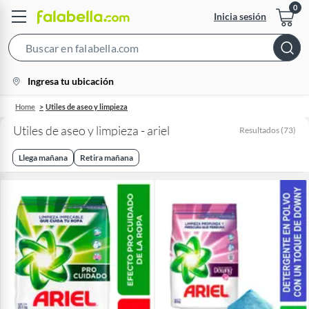
Inicia sesión
Search
Bar
location-
Ingresa tu ubicación
icon
Home
Utiles de aseo y limpieza
Utiles de aseo y limpieza - ariel
Resultados
(
73
)
Llega mañana
Retira mañana