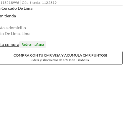
: 113518996
Cód. tienda: 1122819
n
Cercado De Lima
en tienda
vío a domicilio
do De Lima, Lima
 tu compra
Retira mañana
¡COMPRA CON TU CMR VISA Y ACUMULA CMR PUNTOS!
Pídela y ahorra más de s/100 en Falabella