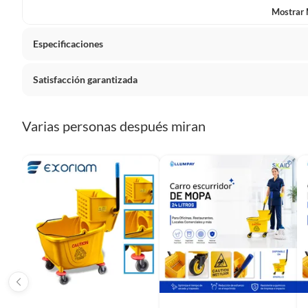
Mostrar
Especificaciones
Satisfacción garantizada
Detalle de la garantía
Por def
La mayoría de los productos tienen
30 días desde que los 
Varias personas después miran
Sin embargo, tenemos categorías que cuentan con plazos dif
pueden devolver ni cambiar. Conoce cuáles son:
Productos vendidos por
Falabella, Tottus y otros vended
48 horas: cemento, mezclas de hormigón, morteros, yeso y otros
7 días: colchones y productos de combustión.
Productos vendidos por
Sodimac
tienen:
48 horas: cemento, mezclas de hormigón, morteros, yeso y otro
7 días: productos eléctricos o a combustión, electrodomésticos
máquinas.