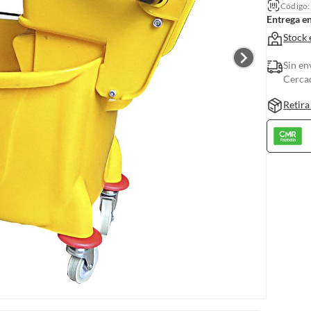
Código
Entrega e
Stock 
Sin en
Cerca
Retira