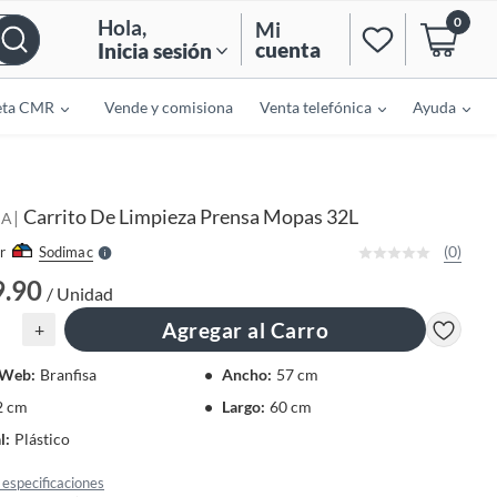
0
Hola
,
Mi
cuenta
Inicia sesión
eta CMR
Vende y comisiona
Venta telefónica
Ayuda
o
f
n
I
r
e
Carrito De Limpieza Prensa Mopas 32L
|
l
SA
l
e
(0)
r
Sodimac
S
9.90
/ Unidad
Agregar al Carro
+
_Web
:
Branfisa
Ancho
:
57 cm
2 cm
Largo
:
60 cm
l
:
Plástico
especificaciones