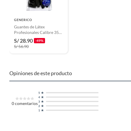
GENERICO
Guantes de Látex
Profesionales Calibre 35
Talla M Guante Industrial
S/ 28.90
-49%
de Mayor Espesor
S/ 56.90
Opiniones de este producto
5
4
3
0
comentarios
2
1