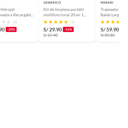
GENERICO
MINARI
 Hidrojet
Kit de limpieza portátil
Trapeador Escu
vadora Recargable
multifuncional 20 en 1
Balde Large 85
esion
negro
Aleatorio
(2)
(2)
90
S/ 29.90
S/ 59.90
-28%
-56%
-33
S/ 67.40
S/ 89.85