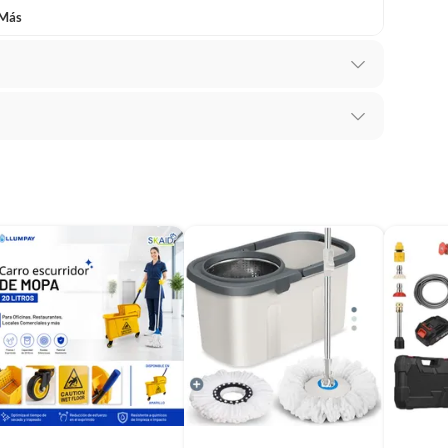
 Más
ecto de fábrica
recibes para hacer una devolución.
erentes, otras con restricciones y algunas que no se
ores tienen:
 productos para asfalto, hormigón, albañilería.
s productos para asfalto.
, tecnología, línea blanca, colchones, muebles, bicicletas y