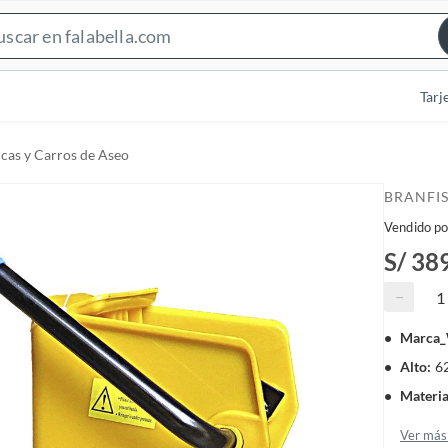
S
e
a
Tarj
r
c
icas y Carros de Aseo
h
B
BRANFI
a
Vendido po
r
S/ 38
−
Marca
Alto
:
6
Materia
Ver más 