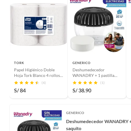
TORK
GENERICO
Papel Higiénico Doble
Deshumedecedor
Hoja Tork Blanco 4 rollos x
WANADRY + 1 pastilla
200 mts
ultra absorbente
(4)
(1)
S/ 84
S/ 38.90
GENERICO
Deshumedecedor WANADRY + 
saquito