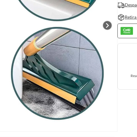
Despa
Retira
Rea