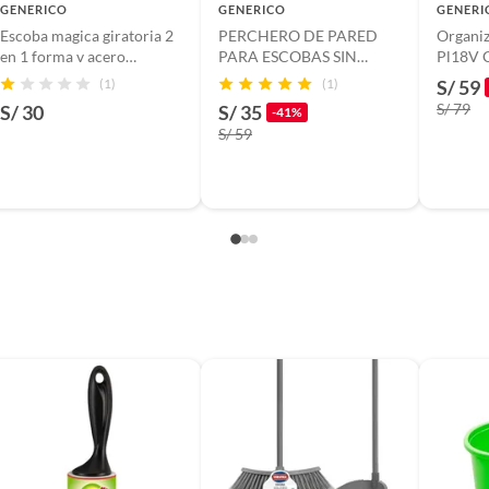
GENERICO
GENERICO
GENERI
Escoba magica giratoria 2
PERCHERO DE PARED
Organi
en 1 forma v acero
PARA ESCOBAS SIN
Pl18V 
inoxdiable pvc
DESLIZAMIENTO PLOMO
Plegabl
(1)
(1)
S/ 59
S/ 79
S/ 30
S/ 35
-41%
S/ 59
inas