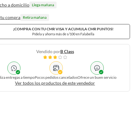
cho a domicilio
Llega mañana
 tu compra
Retira mañana
¡COMPRA CON TU CMR VISA Y ACUMULA CMR PUNTOS!
Pídela y ahorra más de s/100 en Falabella
Vendido por
B Class
liza entregas a tiempo
Pocos pedidos cancelados
Ofrece un buen servicio
Ver todos los productos de este vendedor