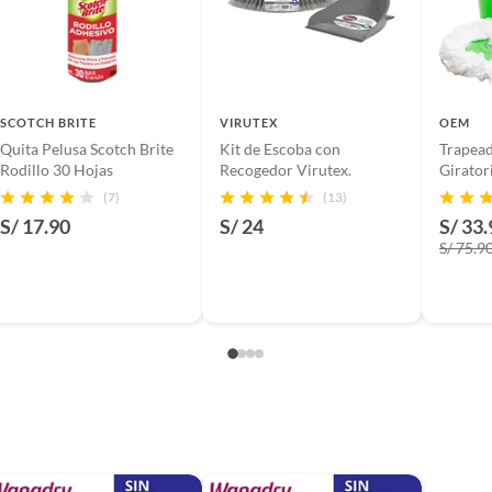
SCOTCH BRITE
VIRUTEX
OEM
Quita Pelusa Scotch Brite
Kit de Escoba con
Trapead
Rodillo 30 Hojas
Recogedor Virutex.
Girator
(7)
(13)
S/ 17.90
S/ 24
S/ 33.
S/ 75.9