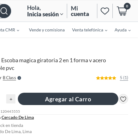
0
Hola
,
Mi
cuenta
Inicia sesión
eta CMR
Vende y comisiona
Venta telefónica
Ayuda
o
f
n
I
Escoba magica giratoria 2 en 1 forma v acero
r
e
le pvc
l
l
e
5 (1)
r
B Class
S
Agregar al Carro
+
: 120445555
n
Cercado De Lima
ock en tienda
do De Lima, Lima