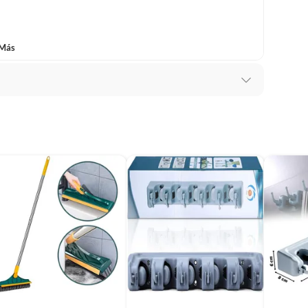
baño con señales de uso, sin empaques, etiquetas o sellos.
 Más
>(3) garantía de fábrica</li></ul>
ico
uamente
1
tensilios de aseo