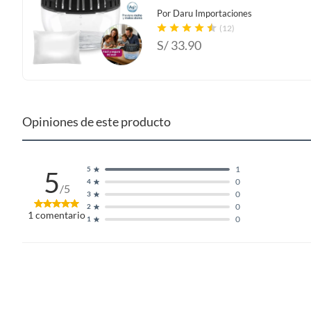
Por
Daru Importaciones
(12)
S/
33.90
Opiniones de este producto
1
5
5
0
4
/5
0
3
0
2
1
comentario
0
1