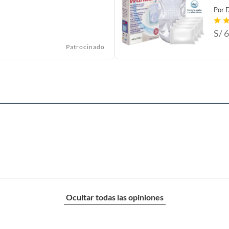
Por
D
S/
6
Patrocinado
Ocultar todas las opiniones