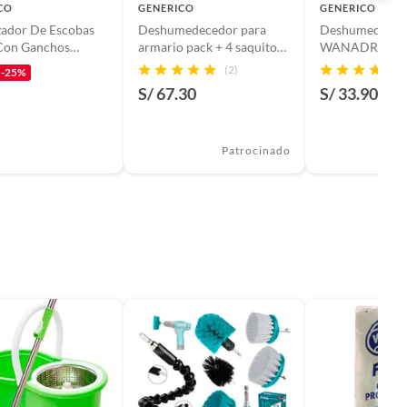
CO
GENERICO
GENERICO
zador De Escobas
Deshumedecedor para
Deshumedeced
Con Ganchos
armario pack + 4 saquitos
WANADRY + 1 
es Y Resistente
WANADRY
en saquito
(2)
-25%
S/ 67.30
S/ 33.90
Patrocinado