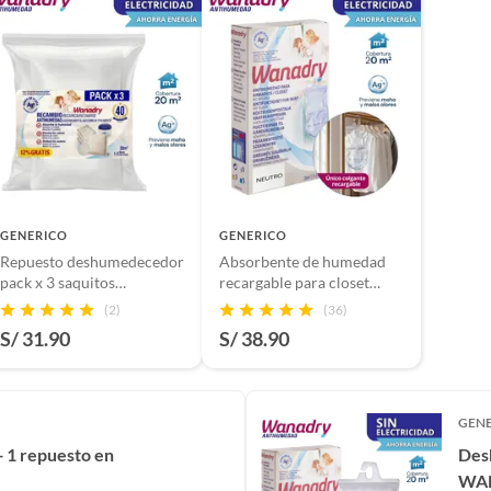
GENERICO
GENERICO
Repuesto deshumedecedor
Absorbente de humedad
pack x 3 saquitos
recargable para closet
WANADRY
WANADRY
(2)
(36)
S/ 31.90
S/ 38.90
GEN
1 repuesto en
Des
WA