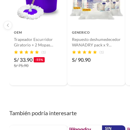
Presentación en Bolsa
OEM
GENERICO
Trapeador Escurridor
Repuesto deshumedecedor
Giratorio + 2 Mopas
WANADRY pack x 9
Morado
saquitos
(1)
(1)
S/ 33.90
S/ 90.90
-55%
S/ 75.90
También podría interesarte