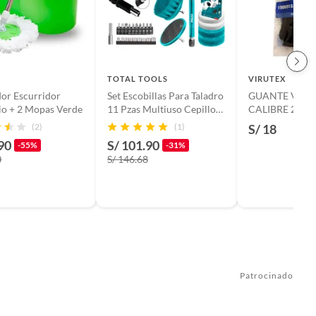
TOTAL TOOLS
VIRUTEX
or Escurridor
Set Escobillas Para Taladro
GUANTE VIRU
io + 2 Mopas Verde
11 Pzas Multiuso Cepillos
CALIBRE 25 T9
Total
(2)
(1)
S/ 18
90
S/ 101.90
-55%
-31%
0
S/ 146.68
Patrocinado