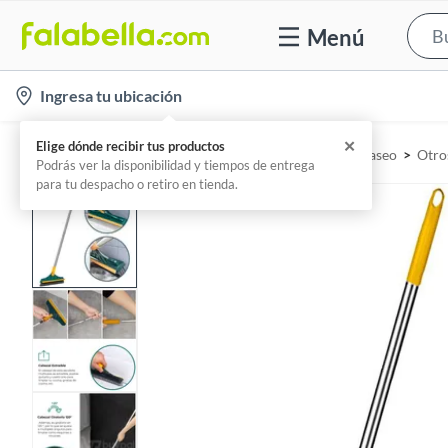
Menú
l
Ingresa tu ubicación
o
c
Home
Utiles de aseo y limpieza - Utensilios de aseo
Otro
a
t
i
o
n
-
i
c
o
n