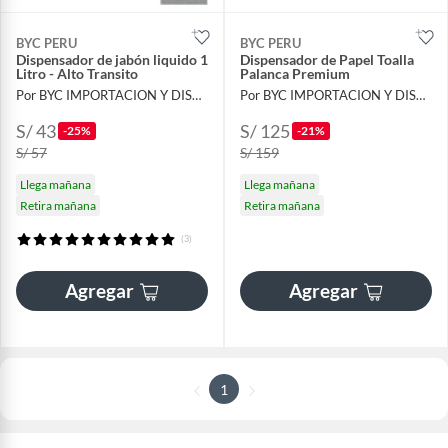
BYC PERU
BYC PERU
Dispensador de jabón liquido 1
Dispensador de Papel Toalla
Litro - Alto Transito
Palanca Premium
Por BYC IMPORTACION Y DISTRIBUCION
Por BYC IMPORTACION Y DISTRIBUCION
S/ 43
S/ 125
-25%
-21%
S/ 57
S/ 159
Llega mañana
Llega mañana
Retira mañana
Retira mañana
(3)
Agregar
Agregar
1