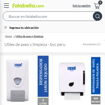
Inicia sesión
Search
Bar
location-
Ingresa tu ubicación
icon
Home
Utiles de aseo y limpieza
Utiles de aseo y limpieza - byc peru
Resultados
(
2
)