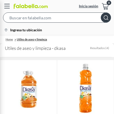
Inicia sesión
Search
Bar
location-
Ingresa tu ubicación
icon
Home
Utiles de aseo y limpieza
Utiles de aseo y limpieza - dkasa
Resultados
(
4
)