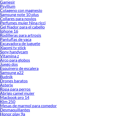
Gamesir
Psyllium
Colageno con magnesio
Samsung note 10 plus
Collares para novios
Perfumes mujer Nina ricci
Gel fijador para el cabello
Iphone 16
Rodilleras para artrosis
Pantuflas de vaca
Excavadora de juguete
Xiaomi tv stick
Sony handycam
Vitamina z
Arco para globos
Juego dos
Esquinero de escalera
Samsung a22
Budnik
Drones baratos
Asterix
Ropa para perros
Abrigo camel mujer
Macbook pro 14
Ktm 250
Mesas de marmol para comedor
Desmaquillantes
Honor play 9a