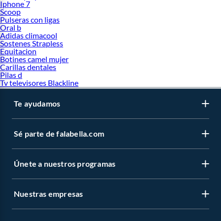
Iphone 7
Scoop
Pulseras con ligas
Oral b
Adidas climacool
Sostenes Strapless
Equitacion
Botines camel mujer
Carillas dentales
Pilas d
Tv televisores Blackline
Te ayudamos
Sé parte de falabella.com
Únete a nuestros programas
Nuestras empresas