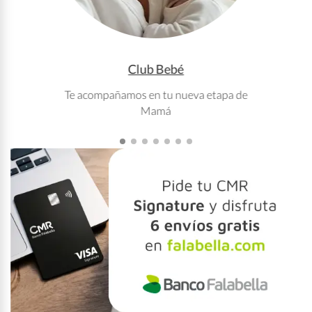
Club Bebé
Te acompañamos en tu nueva etapa de
T
Mamá