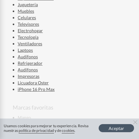
Juguetería
Muebles
Celulares
Televisores
Electrohogar
Tecnología
Ventiladores
Laptops
Audífonos
Refrigerador
Audífonos
Impresoras
Licuadora Oster
iPhone 16 Pro Max
Marcas favoritas
Mango
La Roche Posay
Usamos cookies para mejorar tu experiencia. Revisa
Aceptar
Mixsoon
nuestras
política de privacidad
y de
cookies
.
Ver más
Skala