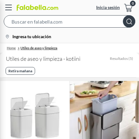
Inicia sesión
Search
Bar
location-
Ingresa tu ubicación
icon
Home
Utiles de aseo y limpieza
Utiles de aseo y limpieza - kotiini
Resultados
(
5
)
Retira mañana