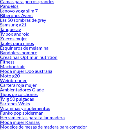
Camas para perros grandes
Panuelos
Lenovo yoga slim 7
Biberones Avent
Las 50 sombras de grey
Samsung a21
Tanqueray
Tv box android
Zuecos mujer
Tablet para ninos
Esquineros de melamina
Bandolera hombre
Creatinas Optimun nutrition
Fitness
Macbook air
Moda mujer Doo australia
Moto g20
Weinbrenner
Cartera roja mujer
Ambientadores Glade
Tipos de colchones
Tv lg 50 pulgadas
Sartenes Woks
Vitaminas y suplementos
Funko pop spiderman
Herramientas para tallar madera
Moda mujer Kansas
Modelos de mesas de madera para comedor