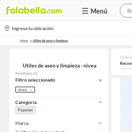
Menú
location-
Ingresa tu ubicación
icon
Home
Utiles de aseo y limpieza
Ordena
Recom
Utiles de aseo y limpieza - nivea
Resultados
(
2
)
Filtro seleccionado
nivea
Categoría
Papeles
Marca