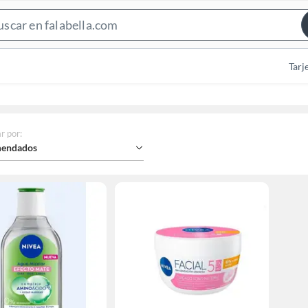
Search
Bar
Tarj
r por
:
endados