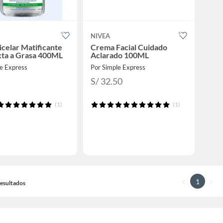
NIVEA
celar Matificante
Crema Facial Cuidado
xta a Grasa 400ML
Aclarado 100ML
le Express
Por Simple Express
S/ 32.50
(1)
(1)
1
 Resultados