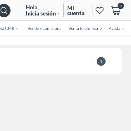
0
Hola
,
Mi
cuenta
Inicia sesión
eta CMR
Vende y comisiona
Venta telefónica
Ayuda
1