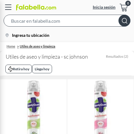
Inicia sesión
Search
Bar
location-
Ingresa tu ubicación
icon
Home
Utiles de aseo y limpieza
Utiles de aseo y limpieza - sc johnson
Resultados
(
2
)
Retira hoy
Llega hoy