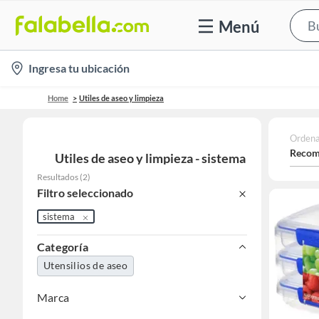
Menú
location-
Ingresa tu ubicación
icon
Home
Utiles de aseo y limpieza
Ordena
Recom
Utiles de aseo y limpieza - sistema
Resultados
(
2
)
Filtro seleccionado
sistema
Categoría
Utensilios de aseo
Marca