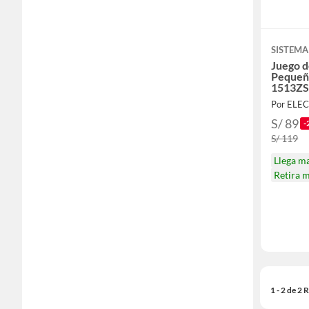
SISTEMA
Juego 
Pequeñ
1513Z
Por ELE
S/ 89
-
S/ 119
Llega m
Retira 
1 - 2 de 2