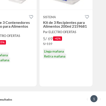
SISTEMA
de 3 Contenedores
Kit de 3 Recipientes para
o para Alimentos
Alimentos 200ml 2159681
S
Por ELECTRO OFERTAS
CTRO OFERTAS
S/ 69
-42%
25%
S/ 119
Llega mañana
añana
Retira mañana
mañana
1
 Resultados