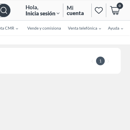
0
Hola
,
Mi
cuenta
Inicia sesión
eta CMR
Vende y comisiona
Venta telefónica
Ayuda
1