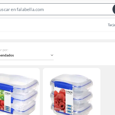
Search
Bar
Tarj
r por
:
endados