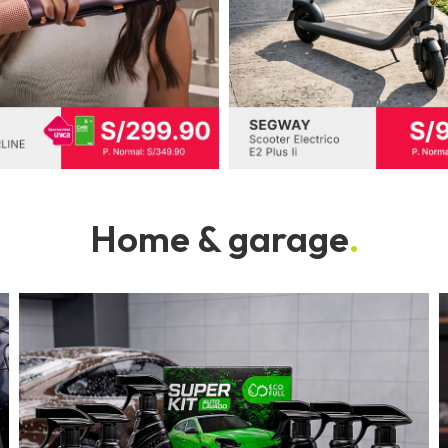
Home & garage
.