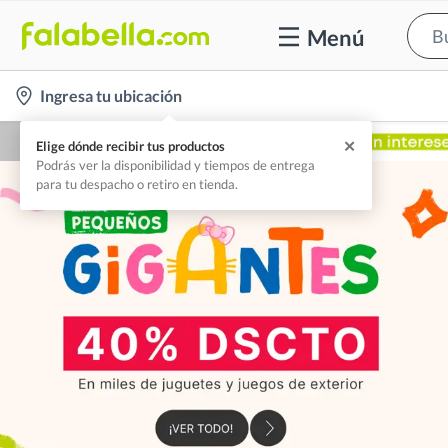
Menú
location-
Ingresa tu ubicación
icon
✕
Elige dónde recibir tus productos
Podrás ver la disponibilidad y tiempos de entrega
para tu despacho o retiro en tienda.