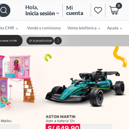
0
Hola
,
Mi
cuenta
Inicia sesión
eta CMR
Vende y comisiona
Venta telefónica
Ayuda