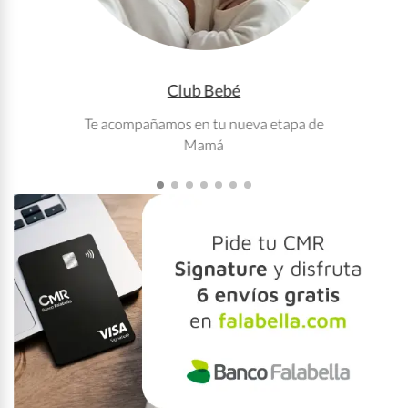
Club Bebé
Te acompañamos en tu nueva etapa de
T
Mamá