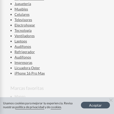
Juguetería
Muebles
Celulares
Televisores
Electrohogar
Tecnología
Ventiladores
Laptops
Audífonos
Refrigerador
Audífonos
Impresoras
Licuadora Oster
iPhone 16 Pro Max
Marcas favoritas
Mango
La Roche Posay
Usamos cookies para mejorar tu experiencia. Revisa
Aceptar
Mixsoon
nuestras
política de privacidad
y de
cookies
.
Ver más
Skala