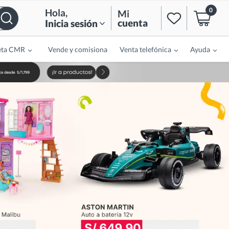
0
Hola
,
Mi
cuenta
Inicia sesión
eta CMR
Vende y comisiona
Venta telefónica
Ayuda