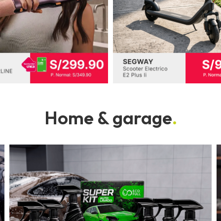
Home & garage
.