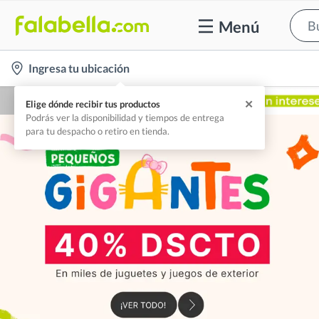
Menú
location-
Ingresa tu ubicación
icon
✕
Elige dónde recibir tus productos
Podrás ver la disponibilidad y tiempos de entrega
para tu despacho o retiro en tienda.