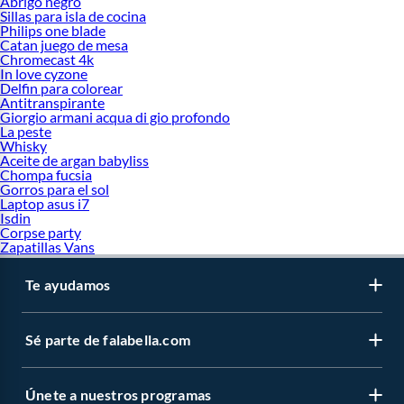
Abrigo negro
Sillas para isla de cocina
Philips one blade
Catan juego de mesa
Chromecast 4k
In love cyzone
Delfin para colorear
Antitranspirante
Giorgio armani acqua di gio profondo
La peste
Whisky
Aceite de argan babyliss
Chompa fucsia
Gorros para el sol
Laptop asus i7
Isdin
Corpse party
Zapatillas Vans
Te ayudamos
Sé parte de falabella.com
Únete a nuestros programas