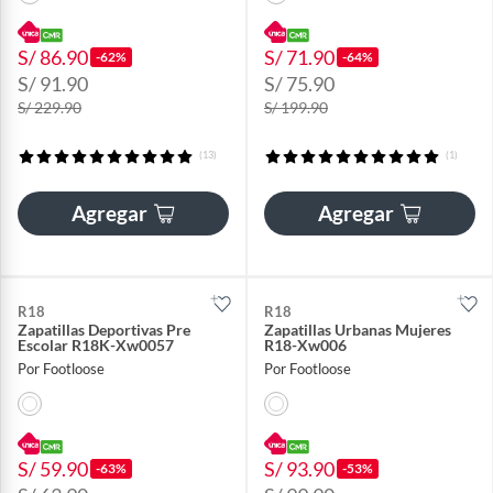
S/ 86.90
S/ 71.90
-62%
-64%
S/ 91.90
S/ 75.90
S/ 229.90
S/ 199.90
(13)
(1)
Agregar
Agregar
R18
R18
Zapatillas Deportivas Pre
Zapatillas Urbanas Mujeres
Escolar R18K-Xw0057
R18-Xw006
Por Footloose
Por Footloose
S/ 59.90
S/ 93.90
-63%
-53%