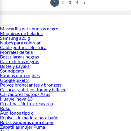
1
2
3
4
Mascarilla para puntos negro
Maquinas de helados
Samsung a25 g
Nubes para colorear
Cable guitarra electrica
Morrales de tela
Botas largas negras
Cartucheras negras
Botes y kayaks
Soundpeats
Fundas para cojines
Google pixel 3
Polvos bronceantes y bronzers
Casacas y abrigos Tommy hilfiger
Cargadores laptops Asus
Huawei nova 10
Creatinas Nutrex research
Roku
Audifonos tipo c
Repisas de madera para baño
Botas vaqueras para mujer
Zapatillas mujer Puma