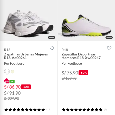
R18
R18
Zapatillas Urbanas Mujeres
Zapatillas Deportivas
R18-Ad00261
Hombres R18-Xw00247
Por Footloose
Por Footloose
S/ 75.90
-60%
S/ 189.90
S/ 86.90
-62%
S/ 91.90
S/ 229.90
(12)
(1)