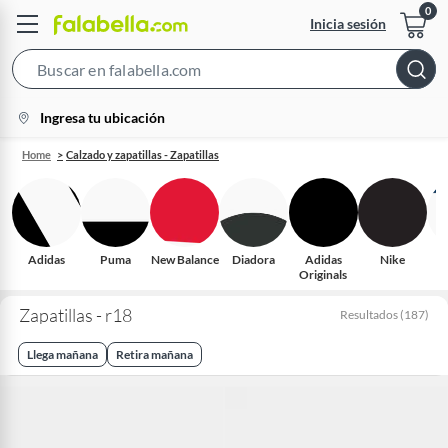
Inicia sesión
Search
Bar
location-
Ingresa tu ubicación
icon
Home
Calzado y zapatillas - Zapatillas
Adidas
Puma
New Balance
Diadora
Adidas
Nike
S
Originals
Zapatillas - r18
Resultados
(
187
)
Llega mañana
Retira mañana