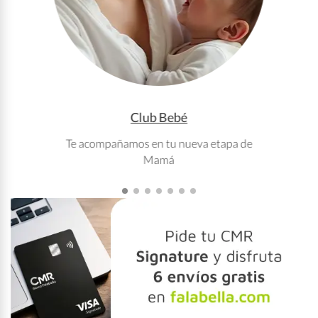
Club Bebé
Te acompañamos en tu nueva etapa de
T
Mamá