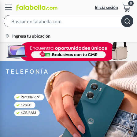
Inicia sesión
Search
Bar
location-
Ingresa tu ubicación
icon