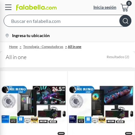
Inicia sesión
Search
Bar
location-
Ingresa tu ubicación
icon
Home
Tecnología - Computadoras
All in one
All in one
Resultados
(
2
)