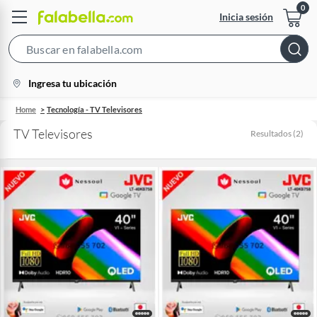
Inicia sesión
Search
Bar
location-
Ingresa tu ubicación
icon
Home
Tecnología - TV Televisores
TV Televisores
Resultados
(
2
)