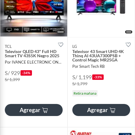
TCL
LG
Televisor QLED 43" Full HD
Televisor 43 Smart UHD 4K
Smart TV 43S5K Negro 2025
Thinq AI 43UA7300PSB +
Control Magic MR25GA
Por IVANCE ELECTRONIC ONLINE
Por Smart Tech RB
S/ 929
-34%
S/ 1,199
-33%
S/ 1,399
S/ 1,799
Retira mañana
Agregar
Agregar