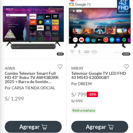
AIWA
MIRAY
Combo Televisor Smart Full
Televisor Google TV LED FHD
HD 43" Roku TV AW43B2RK
43 MS43-E2000GBT
2025 + Barra de Sonido
Por DREEM
AWSBH20 40W Bluetooth
Por CARSA TIENDA OFICIAL
S/ 799
-20%
S/ 1,299
S/ 999
Retira mañana
Agregar
Agregar