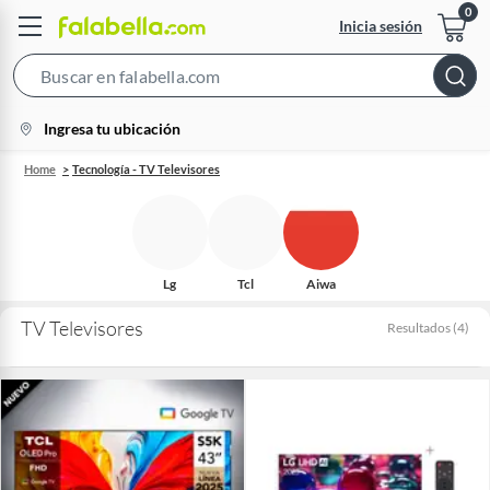
Inicia sesión
Search
Bar
location-
Ingresa tu ubicación
icon
Home
Tecnología - TV Televisores
Lg
Tcl
Aiwa
TV Televisores
Resultados
(
4
)