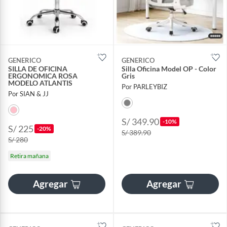
GENERICO
GENERICO
SILLA DE OFICINA
Silla Oficina Model OP - Color
ERGONOMICA ROSA
Gris
MODELO ATLANTIS
Por PARLEYBIZ
Por SIAN & JJ
S/ 349.90
-10%
S/ 225
-20%
S/ 389.90
S/ 280
Retira mañana
Agregar
Agregar