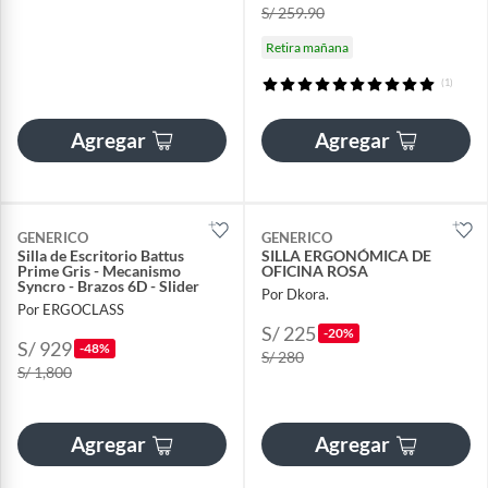
S/ 259.90
Retira mañana
(1)
Agregar
Agregar
GENERICO
GENERICO
Silla de Escritorio Battus
SILLA ERGONÓMICA DE
Prime Gris - Mecanismo
OFICINA ROSA
Syncro - Brazos 6D - Slider
Por Dkora.
Por ERGOCLASS
S/ 225
-20%
S/ 929
-48%
S/ 280
S/ 1,800
Agregar
Agregar