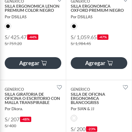
GENERICO
GENERICO
SILLA ERGONOMICA LENON
SILLA ERGONOMICA
PREMIUM COLOR NEGRO
OXFORD PREMIUM NEGRO
Por DSILLAS
Por DSILLAS
S/ 425.47
S/ 1,059.65
-44%
-47%
S/ 759.20
S/ 1,984.45
Agregar
Agregar
GENERICO
GENERICO
SILLA GIRATORIA DE
SILLA DE OFICINA
OFICINA O ESCRITORIO CON
ERGONOMICA
MALLA TRANSPIRABLE
BLANCOGRISS
Por Dkora.
Por SIAN & JJ
S/ 207
-48%
S/ 400
S/ 200
-23%