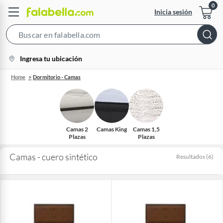
Inicia sesión
Search
Bar
location-
Ingresa tu ubicación
icon
Home
Dormitorio - Camas
Camas 2
Camas King
Camas 1,5
Plazas
Plazas
Camas - cuero sintético
Resultados
(
6
)