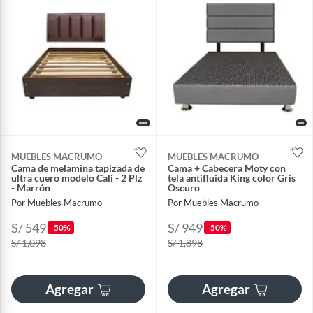
MUEBLES MACRUMO
MUEBLES MACRUMO
Cama de melamina tapizada de
Cama + Cabecera Moty con
ultra cuero modelo Cali - 2 Plz
tela antifluida King color Gris
- Marrón
Oscuro
Por Muebles Macrumo
Por Muebles Macrumo
S/ 549
S/ 949
-50%
-50%
S/ 1,098
S/ 1,898
Agregar
Agregar