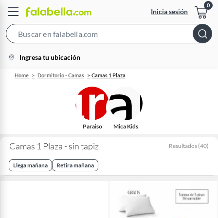
Inicia sesión
Search
Bar
location-
Ingresa tu ubicación
icon
Home
Dormitorio - Camas
Camas 1 Plaza
Paraiso
Mica Kids
Camas 1 Plaza - sin tapiz
Resultados
(
40
)
Llega mañana
Retira mañana