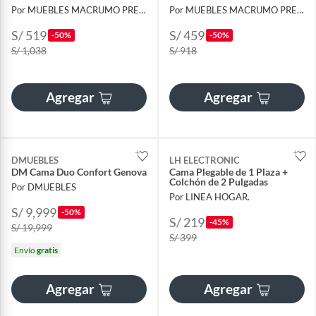
Por MUEBLES MACRUMO PREMIUN
Por MUEBLES MACRUMO PREMIUN
S/ 519
S/ 459
-50%
-50%
S/ 1,038
S/ 918
Agregar
Agregar
DMUEBLES
LH ELECTRONIC
DM Cama Duo Confort Genova
Cama Plegable de 1 Plaza +
Colchón de 2 Pulgadas
Por DMUEBLES
Por LINEA HOGAR.
S/ 9,999
-50%
S/ 219
-45%
S/ 19,999
S/ 399
Envío
gratis
Agregar
Agregar