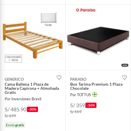
GENERICO
PARAISO
Cama Ballena 1 Plaza de
Box Tarima Premium 1 Plaza
Madera Capirona + Almohada
Chocolate
Gratis
Por TOTTUS
Por Inversiones Bravil
S/ 359
-36%
S/ 485.90
-30%
S/ 559
S/ 699
Envío
gratis