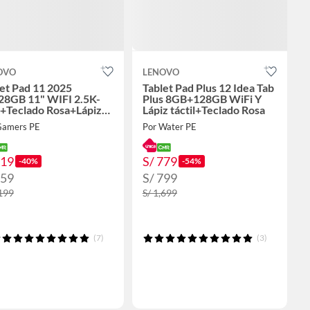
OVO
LENOVO
et Pad 11 2025
Tablet Pad Plus 12 Idea Tab
28GB 11" WIFI 2.5K-
Plus 8GB+128GB WiFi Y
s+Teclado Rosa+Lápiz
Lápiz táctil+Teclado Rosa
l
Gamers PE
Por Water PE
719
S/ 779
-40%
-54%
759
S/ 799
,199
S/ 1,699
(7)
(3)