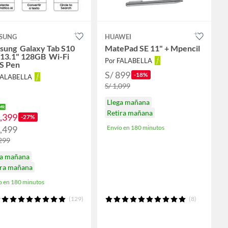
SUNG
HUAWEI
sung Galaxy Tab S10
MatePad SE 11" + Mpencil
 13.1" 128GB Wi-Fi
Por FALABELLA
 S Pen
S/ 899
-18%
FALABELLA
S/ 1,099
Llega mañana
Retira mañana
2,399
-27%
2,499
Envío en 180 minutos
,299
ga mañana
ira mañana
o en 180 minutos
(129)
(8)