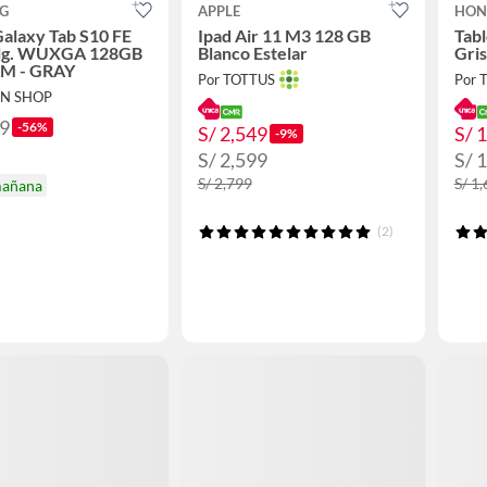
G
APPLE
HON
Galaxy Tab S10 FE
Ipad Air 11 M3 128 GB
Tab
ulg. WUXGA 128GB
Blanco Estelar
Gris
M - GRAY
Por TOTTUS
Por 
EN SHOP
49
-56%
S/ 2,549
S/ 
-9%
S/ 2,599
S/ 
S/ 2,799
S/ 1
mañana
(2)