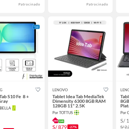
Patrocinado
Patrocinado
G
LENOVO
LEN
Tab S10 Fe 8 +
Tablet Idea Tab MediaTek
Tabl
Gray
Dimensity 6300 8GB RAM
8GB
128GB 11" 2.5K
Pla
ABELLA
tácti
Por TOTTUS
Por 
S/ 
S/ 879
S/ 2
-27%