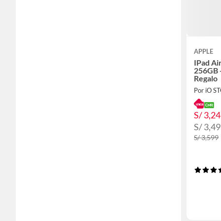
APPLE
IPad Ai
256GB -
Regalo
Por iO S
S/ 3,2
S/ 3,4
S/ 3,599