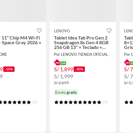
LENOVO
LEN
r 11” Chip M4 Wi-Fi
Tablet Idea Tab Pro Gen 2
Tabl
 Space Gray 2026 +
Snapdragon 8s Gen 4 8GB
8+1
256 GB 13" + Teclado +
Gri
Lapiz + Garantía ADP ONE
tácti
TORE
Por LENOVO TIENDA OFICIAL
Por 
49
S/ 1,899
S/ 
-10%
-30%
99
S/ 1,999
S/ 
S/ 2,699
S/ 1
Envío
gratis
(1)
(5)