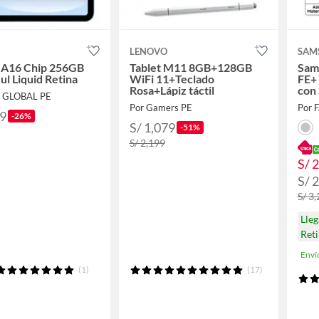
LENOVO
SAM
1 A16 Chip 256GB
Tablet M11 8GB+128GB
Sam
ul Liquid Retina
WiFi 11+Teclado
FE+
Rosa+Lápiz táctil
con
E GLOBAL PE
Por Gamers PE
Por 
69
-26%
S/ 1,079
-51%
S/ 2,199
S/ 
S/ 
S/ 3
Lle
Ret
Enví
(1)
(17)