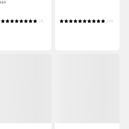
,019
(7)
(12)