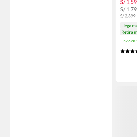
S/ 1,5
S/ 1,7
S/ 2,399
Llega m
Retira 
Envío en