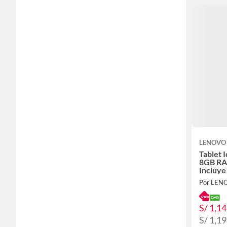
LENOVO
Tablet 
8GB RA
Incluye
Funda T
Por LEN
S/ 1,1
S/ 1,1