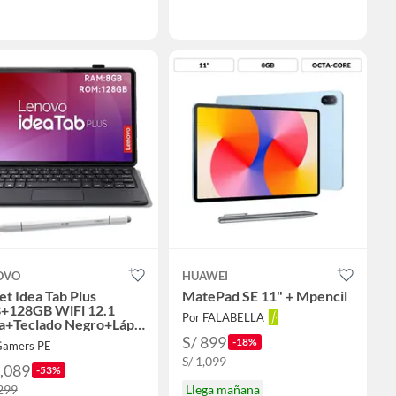
OVO
HUAWEI
et Idea Tab Plus
MatePad SE 11" + Mpencil
+128GB WiFi 12.1
Por FALABELLA
ta+Teclado Negro+Lápiz
l
S/ 899
-18%
Gamers PE
S/ 1,099
1,089
-53%
,299
Llega mañana