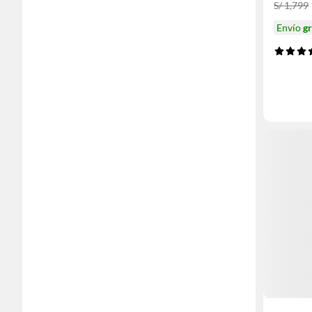
S/ 1,799
Envío
gr