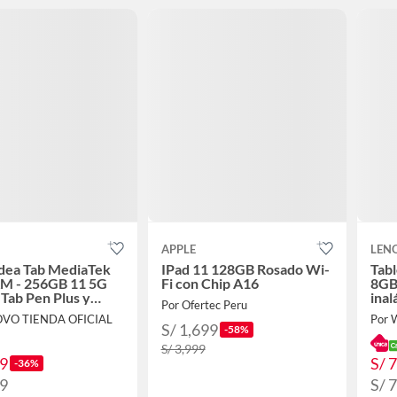
APPLE
LEN
Idea Tab MediaTek
IPad 11 128GB Rosado Wi-
Tabl
M - 256GB 11 5G
Fi con Chip A16
8GB
 Tab Pen Plus y
inal
Por Ofertec Peru
eclado Folio
&Te
OVO TIENDA OFICIAL
Por 
S/ 1,699
-58%
S/ 3,999
49
S/ 
-36%
99
S/ 