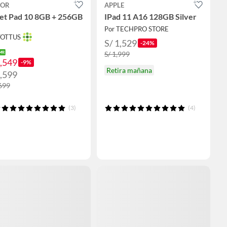
OR
APPLE
let Pad 10 8GB + 256GB
IPad 11 A16 128GB Silver
Por TECHPRO STORE
TOTTUS
S/ 1,529
-24%
S/ 1,999
1,549
-9%
Retira mañana
1,599
,699
(3)
(4)