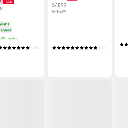
99
-33%
S/ 899
99
S/ 1,199
añana
mañana
 180 minutos
(283)
(22)