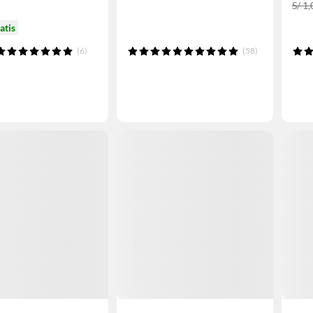
S/ 1
atis
(6)
(58)