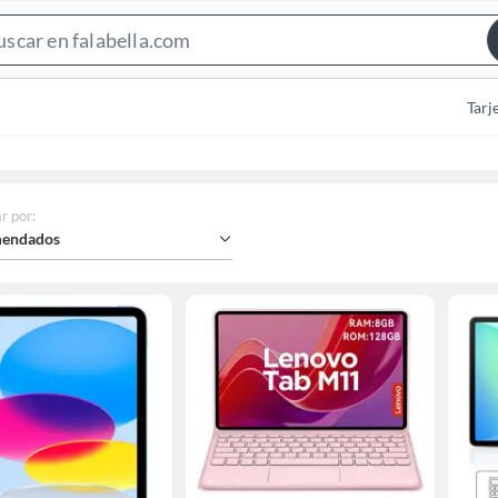
Search
Bar
Tarj
r por
:
endados