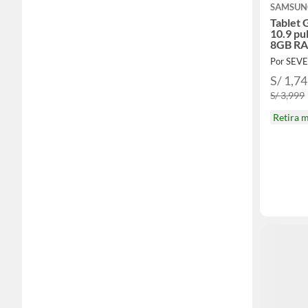
SAMSUN
Tablet 
10.9 p
8GB RA
Por SEV
S/ 1,7
S/ 3,999
Retira 