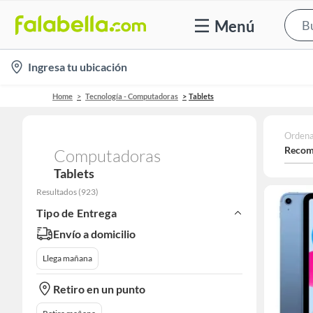
Menú
location-
Ingresa tu ubicación
icon
Home
Tecnología - Computadoras
Tablets
Ordena
Recom
Computadoras
Tablets
Resultados
(
923
)
Tipo de Entrega
Envío a domicilio
Llega mañana
Retiro en un punto