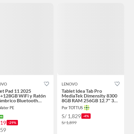
OVO
LENOVO
et Pad 11 2025
Tablet Idea Tab Pro
+128GB WiFi y Ratón
MediaTek Dimensity 8300
ámbrico Bluetooth
8GB RAM 256GB 12.7" 3K
clado & Lápiz-Morado
144HZ
Water PE
Por TOTTUS
S/ 1,829
-4%
719
S/ 1,899
-29%
759