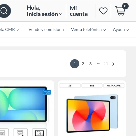
0
Hola
,
Mi
cuenta
Inicia sesión
eta CMR
Vende y comisiona
Venta telefónica
Ayuda
...
1
2
3
20