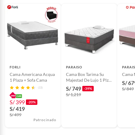
Garantía del
6 meses
proveedor
Espacio entre suelo y
6 cm
base
Ancho
90 cm
FORLI
PARAISO
PARAI
Cama Americana Acqua
Cama Box Tarima Su
Cama M
1 Plaza + Sofa Cama
Majestad De Lujo 1 Plz
Tipo de ensamblado
Totalmente ensamblado
S/ 67
Acero + 1 Almohada +
S/ 749
(15)
-39%
S/ 849
Protector
S/ 1,219
Largo
190 cm
S/ 399
-20%
S/ 419
S/ 499
Tipo de estructura
Cama nido
Patrocinado