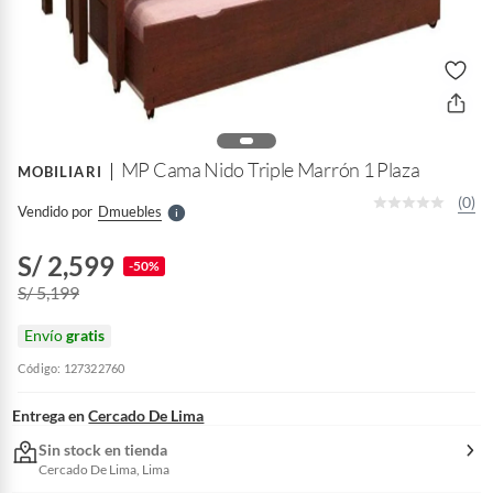
o
f
n
I
r
e
l
MP Cama Nido Triple Marrón 1 Plaza
MOBILIARI
l
e
(0)
Vendido por
Dmuebles
S
S/ 2,599
-50%
S/ 5,199
Envío
gratis
Código: 127322760
Entrega en
Cercado De Lima
Sin stock en tienda
Cercado De Lima, Lima