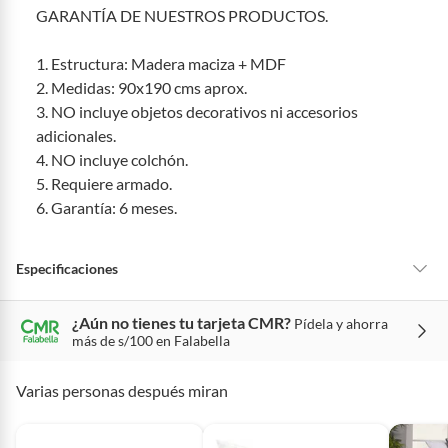
7 días: colchones y productos de combustión.
GARANTÍA DE NUESTROS PRODUCTOS.
Productos vendidos por
Sodimac
tienen:
1. Estructura: Madera maciza + MDF
48 horas: cemento, mezclas de hormigón, morteros, yeso y otros
2. Medidas: 90x190 cms aprox.
productos para asfalto.
3. NO incluye objetos decorativos ni accesorios
7 días: productos eléctricos o a combustión, electrodomésticos,
adicionales.
tecnología, línea blanca, colchones, muebles, bicicletas y
4. NO incluye colchón.
máquinas.
5. Requiere armado.
No se pueden devolver o cambiar bajo cambio de opinión
6. Garantía: 6 meses.
Productos de compra internacional.
Productos comprados en Outlet Atocongo.
Especificaciones
Productos perecibles como alimentos, bebidas, medicamentos,
suplementos alimenticios, vitaminas.
¿Aún no tienes tu tarjeta CMR?
Pídela y ahorra
Productos digitales (descarga inmediata).
Hecho en
Perú
más de s/100 en Falabella
Por motivos de salubridad, la ropa interior inferior y ropas de
baño con señales de uso, sin empaques, etiquetas o sellos.
Varias personas después miran
Condicion del
Nuevo
Alimentos, bebidas, fórmulas y leches para bebés.
producto
Productos hechos a medida.