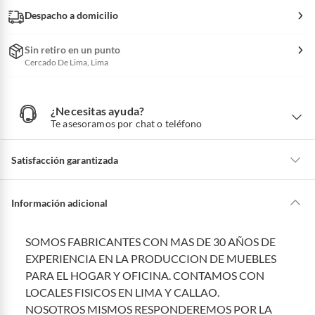
Despacho a domicilio
Sin retiro en un punto
Cercado De Lima, Lima
¿Necesitas ayuda?
¿
N
Te asesoramos por chat o teléfono
e
c
e
s
i
Satisfacción garantizada
t
a
s
a
La mayoría de los productos tienen
30 días desde que los recibes para
y
u
hacer una devolución.
Información adicional
d
a
?
Sin embargo, tenemos categorías que cuentan con plazos diferentes,
otras con restricciones y algunas que no se pueden devolver ni cambiar.
SOMOS FABRICANTES CON MAS DE 30 AÑOS DE
Conoce cuáles son:
EXPERIENCIA EN LA PRODUCCION DE MUEBLES
Productos vendidos por
Falabella, Tottus y otros vendedores tienen:
PARA EL HOGAR Y OFICINA. CONTAMOS CON
LOCALES FISICOS EN LIMA Y CALLAO.
48 horas: cemento, mezclas de hormigón, morteros, yeso y otros
productos para asfalto, hormigón, albañilería.
NOSOTROS MISMOS RESPONDEREMOS POR LA