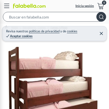
Inicia sesión
S
e
Home
Dormitorio - Camas
Camas 1 Plaza
a
Revisa nuestras
políticas de privacidad
y
de
cookies
C
Aceptar cookies
r
e
r
c
r
a
h
r
B
a
r