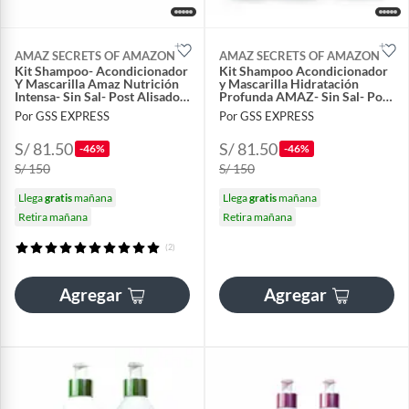
AMAZ SECRETS OF AMAZON
AMAZ SECRETS OF AMAZON
Kit Shampoo- Acondicionador
Kit Shampoo Acondicionador
Y Mascarilla Amaz Nutrición
y Mascarilla Hidratación
Intensa- Sin Sal- Post Alisado-
Profunda AMAZ- Sin Sal- Post
380gr
Alisado- 380gr
Por GSS EXPRESS
Por GSS EXPRESS
S/ 81.50
S/ 81.50
-46%
-46%
S/ 150
S/ 150
Llega
gratis
mañana
Llega
gratis
mañana
Retira mañana
Retira mañana
(2)
Agregar
Agregar