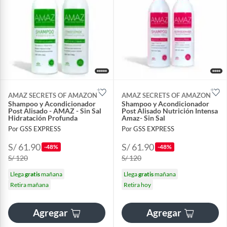
AMAZ SECRETS OF AMAZON
AMAZ SECRETS OF AMAZON
Shampoo y Acondicionador
Shampoo y Acondicionador
Post Alisado - AMAZ - Sin Sal
Post Alisado Nutrición Intensa
Hidratación Profunda
Amaz- Sin Sal
Por GSS EXPRESS
Por GSS EXPRESS
S/ 61.90
S/ 61.90
-48%
-48%
S/ 120
S/ 120
Llega
gratis
mañana
Llega
gratis
mañana
Retira mañana
Retira hoy
Agregar
Agregar