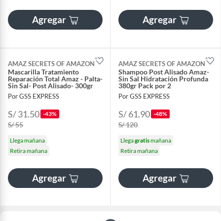
Agregar
Agregar
AMAZ SECRETS OF AMAZON
AMAZ SECRETS OF AMAZON
Mascarilla Tratamiento
Shampoo Post Alisado Amaz-
Reparación Total Amaz - Palta-
Sin Sal Hidratación Profunda
Sin Sal- Post Alisado- 300gr
380gr Pack por 2
Por GSS EXPRESS
Por GSS EXPRESS
S/ 31.50
S/ 61.90
-43%
-48%
S/ 55
S/ 120
Llega mañana
Llega
gratis
mañana
Retira mañana
Retira mañana
Agregar
Agregar