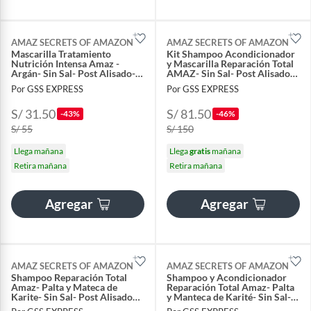
AMAZ SECRETS OF AMAZON
AMAZ SECRETS OF AMAZON
Mascarilla Tratamiento
Kit Shampoo Acondicionador
Nutrición Intensa Amaz -
y Mascarilla Reparación Total
Argán- Sin Sal- Post Alisado-
AMAZ- Sin Sal- Post Alisado
300gr
380gr
Por GSS EXPRESS
Por GSS EXPRESS
S/ 31.50
S/ 81.50
-43%
-46%
S/ 55
S/ 150
Llega mañana
Llega
gratis
mañana
Retira mañana
Retira mañana
Agregar
Agregar
AMAZ SECRETS OF AMAZON
AMAZ SECRETS OF AMAZON
Shampoo Reparación Total
Shampoo y Acondicionador
Amaz- Palta y Mateca de
Reparación Total Amaz- Palta
Karite- Sin Sal- Post Alisado
y Manteca de Karité- Sin Sal-
380gr- Pack por 2
Post Alisado- 380gr cu