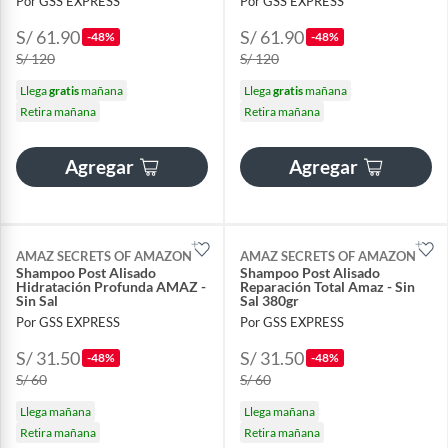
Por GSS EXPRESS
Por GSS EXPRESS
S/ 61.90
S/ 61.90
-48%
-48%
S/ 120
S/ 120
Llega
gratis
mañana
Llega
gratis
mañana
Retira mañana
Retira mañana
Agregar
Agregar
AMAZ SECRETS OF AMAZON
AMAZ SECRETS OF AMAZON
Shampoo Post Alisado
Shampoo Post Alisado
Hidratación Profunda AMAZ -
Reparación Total Amaz - Sin
Sin Sal
Sal 380gr
Por GSS EXPRESS
Por GSS EXPRESS
S/ 31.50
S/ 31.50
-48%
-48%
S/ 60
S/ 60
Llega mañana
Llega mañana
Retira mañana
Retira mañana