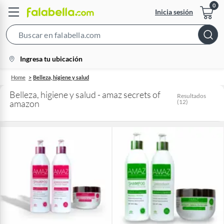
Inicia sesión
Search
Bar
location-
Ingresa tu ubicación
icon
Home
Belleza, higiene y salud
Belleza, higiene y salud - amaz secrets of
Resultados
amazon
(
12
)