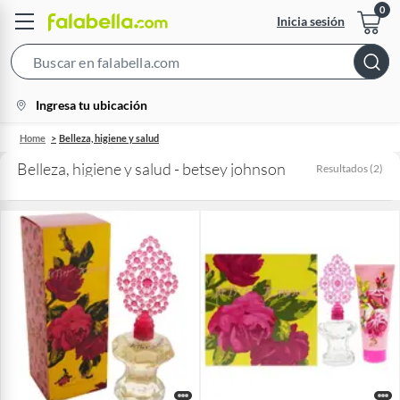
Inicia sesión
Search
Bar
location-
Ingresa tu ubicación
icon
Home
Belleza, higiene y salud
Belleza, higiene y salud - betsey johnson
Resultados
(
2
)