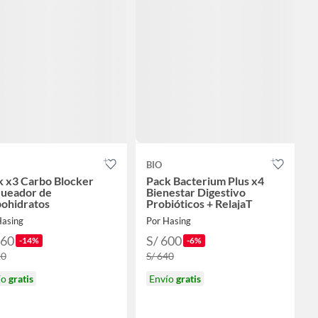
BIO
k x3 Carbo Blocker
Pack Bacterium Plus x4
queador de
Bienestar Digestivo
bohidratos
Probióticos + RelajaT
Hasing
Por Hasing
360
S/ 600
-14%
-6%
20
S/ 640
ío
gratis
Envío
gratis