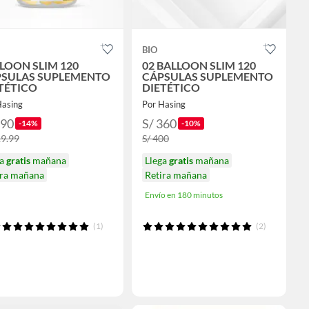
BIO
LOON SLIM 120
02 BALLOON SLIM 120
SULAS SUPLEMENTO
CÁPSULAS SUPLEMENTO
TÉTICO
DIETÉTICO
Hasing
Por Hasing
190
S/ 360
-14%
-10%
19.99
S/ 400
ga
gratis
mañana
Llega
gratis
mañana
ira mañana
Retira mañana
Envío en 180 minutos
(1)
(2)