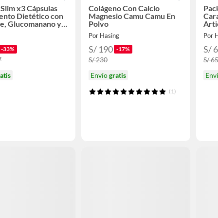
 Slim x3 Cápsulas
Colágeno Con Calcio
Pac
nto Dietético con
Magnesio Camu Camu En
Car
de, Glucomanano y
Polvo
Arti
Por Hasing
Por 
S/ 190
S/ 
-33%
-17%
7
S/ 230
S/ 6
atis
Envío
gratis
Env
(1)