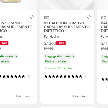
BIO
BIO
N SLIM 120
02 BALLOON SLIM 120
BAL
LAS SUPLEMENTO
CÁPSULAS SUPLEMENTO
CÁP
TICO
DIETÉTICO
DIE
ng
Por Hasing
Por 
S/ 360
S/ 
-14%
-10%
9
S/ 400
S/ 2
atis
mañana
Llega
gratis
mañana
Lle
mañana
Retira mañana
Ret
Envío en 180 minutos
(1)
(2)
Patrocinado
Patrocinado