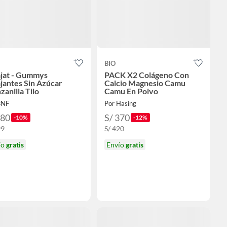
BIO
ajat - Gummys
PACK X2 Colágeno Con
jantes Sin Azúcar
Calcio Magnesio Camu
anilla Tilo
Camu En Polvo
BNF
Por Hasing
180
S/ 370
-10%
-12%
99
S/ 420
ío
gratis
Envío
gratis