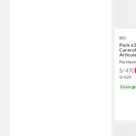
BIO
Pack x
Caraco
Articul
Por Hasi
S/ 470
S/ 520
Envío
gr