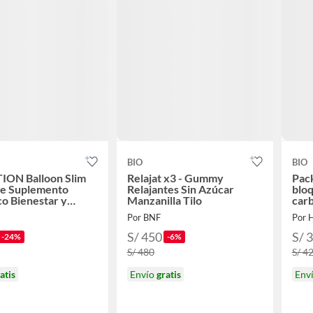
BIO
BIO
ION Balloon Slim
Relajat x3 - Gummy
Pac
de Suplemento
Relajantes Sin Azúcar
blo
co Bienestar y
Manzanilla Tilo
car
 de Peso 120
Por BNF
Por 
as
S/ 450
S/ 
-24%
-6%
S/ 480
S/ 4
atis
Envío
gratis
Env