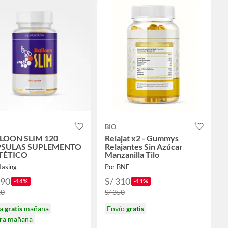
BIO
LOON SLIM 120
Relajat x2 - Gummys
SULAS SUPLEMENTO
Relajantes Sin Azúcar
TÉTICO
Manzanilla Tilo
Hasing
Por BNF
190
S/ 310
-14%
-11%
20
S/ 350
ga
gratis
mañana
Envío
gratis
ira mañana