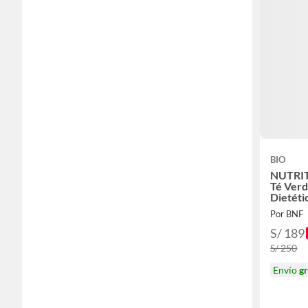
BIO
NUTRIT
Té Ver
Dietéti
Control
Por BNF
Cápsul
S/ 189
S/ 250
Envío
gr