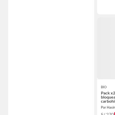
BIO
Pack x2
bloque
carbohi
Por Hasi
S/ 270