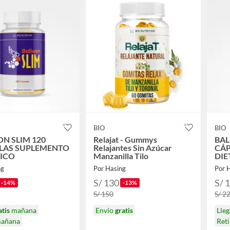
BIO
BIO
N SLIM 120
Relajat - Gummys
BAL
LAS SUPLEMENTO
Relajantes Sin Azúcar
CÁP
TICO
Manzanilla Tilo
DIE
ng
Por Hasing
Por 
S/ 130
S/ 
-14%
-13%
S/ 150
S/ 2
atis
mañana
Envío
gratis
Lle
mañana
Ret