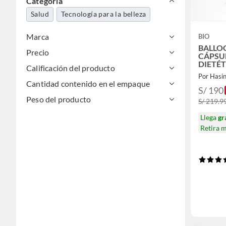
Categoría
Salud
Tecnología para la belleza
Marca
BIO
BALLOO
Precio
CÁPSU
DIETÉ
Calificación del producto
Por Hasi
Cantidad contenido en el empaque
S/ 190
Peso del producto
S/ 219.9
Llega
gr
Retira 