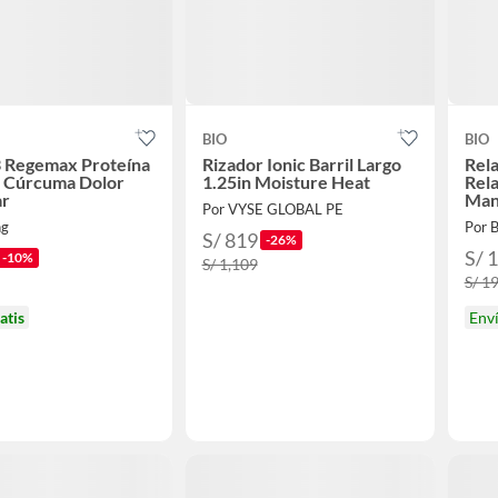
BIO
BIO
3 Regemax Proteína
Rizador Ionic Barril Largo
Rel
l Cúrcuma Dolor
1.25in Moisture Heat
Rela
ar
Manz
Por VYSE GLOBAL PE
ng
Por 
S/ 819
-26%
S/ 
-10%
S/ 1,109
S/ 1
atis
Env