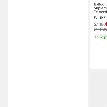
Balloon
Supleme
Té Ver
Cromo
Por BNF
S/ 480
S/ 719.9
Envío
gr