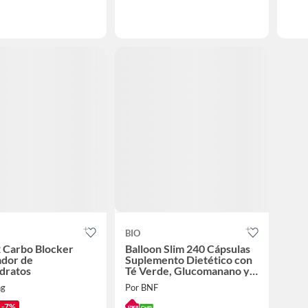
BIO
 Carbo Blocker
Balloon Slim 240 Cápsulas
ador de
Suplemento Dietético con
dratos
Té Verde, Glucomanano y
Cromo
ng
Por BNF
-7%