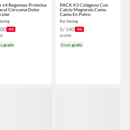
k x4 Regemax Proteína
PACK X3 Colágeno Con
acol Cúrcuma Dolor
Calcio Magnesio Camu
cular
Camu En Polvo
Hasing
Por Hasing
600
S/ 540
-8%
-8%
50
S/ 590
ío
gratis
Envío
gratis