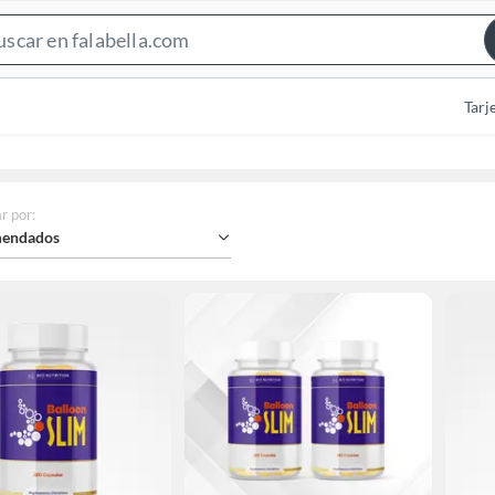
Search
Bar
Tarj
r por
:
endados