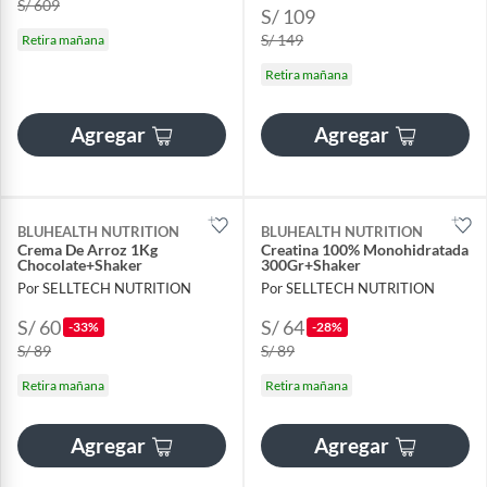
S/ 609
S/ 109
S/ 149
Retira mañana
Retira mañana
Agregar
Agregar
BLUHEALTH NUTRITION
BLUHEALTH NUTRITION
Crema De Arroz 1Kg
Creatina 100% Monohidratada
Chocolate+Shaker
300Gr+Shaker
Por SELLTECH NUTRITION
Por SELLTECH NUTRITION
S/ 60
S/ 64
-33%
-28%
S/ 89
S/ 89
Retira mañana
Retira mañana
Agregar
Agregar