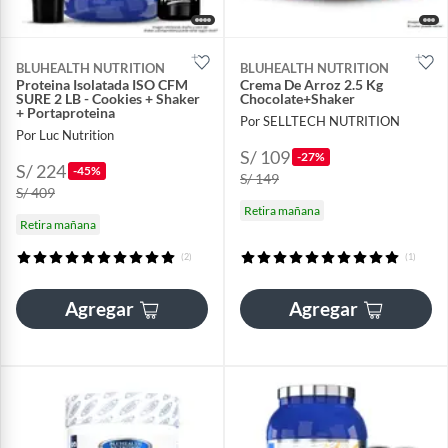
BLUHEALTH NUTRITION
BLUHEALTH NUTRITION
Proteina Isolatada ISO CFM
Crema De Arroz 2.5 Kg
SURE 2 LB - Cookies + Shaker
Chocolate+Shaker
+ Portaproteina
Por SELLTECH NUTRITION
Por Luc Nutrition
S/ 109
-27%
S/ 224
-45%
S/ 149
S/ 409
Retira mañana
Retira mañana
(2)
(1)
Agregar
Agregar