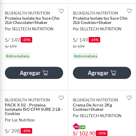
BLUHEALTH NUTRITION
BLUHEALTH NUTRITION
Proteína Isolate Iso Sure Cfm
Proteína Isolate Iso Sure Cfm
2Lb Chocolate+Shaker
2Lb Cookies+Shaker
Por SELLTECH NUTRITION
Por SELLTECH NUTRITION
S/ 149
S/ 149
-25%
-25%
S/ 199
S/ 199
Retira mañana
Retira mañana
Agregar
Agregar
BLUHEALTH NUTRITION
BLUHEALTH NUTRITION
PACK X 02 - Proteina
Crema De Arroz 2Kg
Isolatada ISO CFM SURE 2 LB -
Cookies+Shaker
Cookies
Por SELLTECH NUTRITION
Por Luc Nutrition
S/ 398
-35%
S/ 102.90
-31%