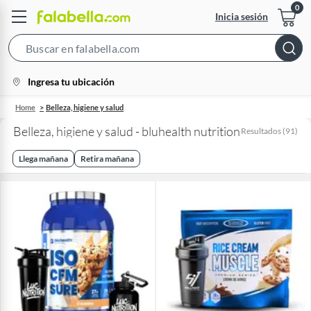
Inicia sesión
Search
Bar
location-
Ingresa tu ubicación
icon
Home
Belleza, higiene y salud
Belleza, higiene y salud - bluhealth nutrition
Resultados
(
91
)
Llega mañana
Retira mañana