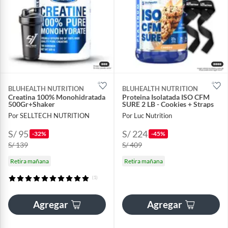
BLUHEALTH NUTRITION
BLUHEALTH NUTRITION
Creatina 100% Monohidratada
Proteina Isolatada ISO CFM
500Gr+Shaker
SURE 2 LB - Cookies + Straps
Por SELLTECH NUTRITION
Por Luc Nutrition
S/ 95
S/ 224
-32%
-45%
S/ 139
S/ 409
Retira mañana
Retira mañana
(1)
Agregar
Agregar